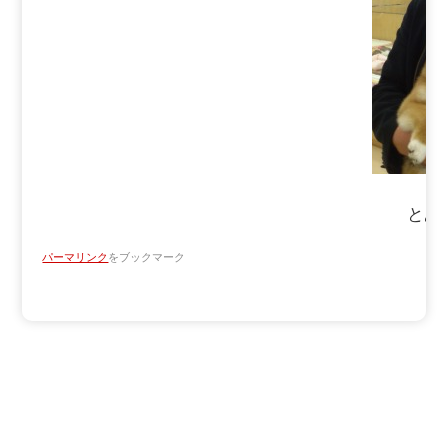
とあ
パーマリンク
をブックマーク
Copyright ATV AOMORI TELEVISION BROADCASTING CO.
All Rights Reserved.