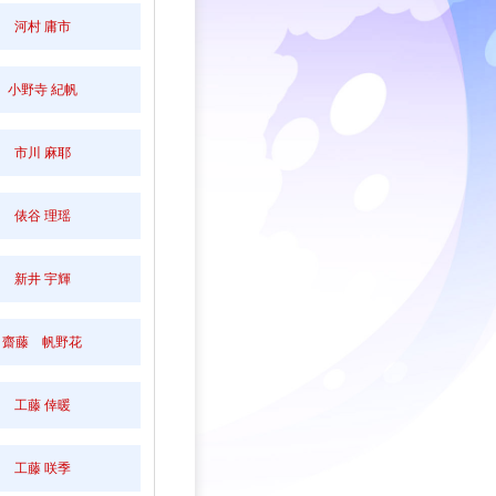
河村 庸市
小野寺 紀帆
市川 麻耶
俵谷 理瑶
新井 宇輝
齋藤 帆野花
工藤 倖暖
工藤 咲季