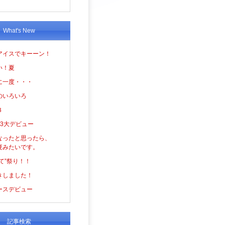
What's New
アイスでキーーン！
い！夏
に一度・・・
のいろいろ
３
の3大デビュー
なったと思ったら、
夏みたいです。
て”祭り！！
きしました！
ースデビュー
記事検索