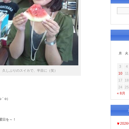
月
火
3
4
久しぶりのスイカで、半目に（笑）
10
11
17
18
24
25
« 8月
ω｀o）
曜日を～！
202