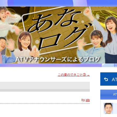
この夏のできごと③
→
A
by
atv