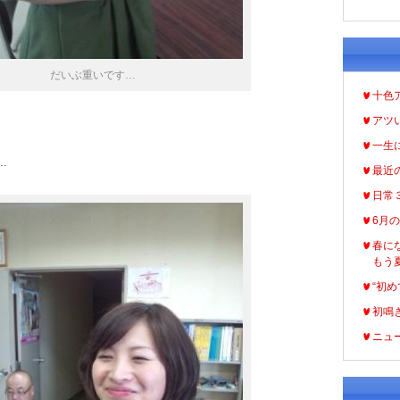
だいぶ重いです…
十色
アツ
一生
…
最近
日常
6月
春に
もう
“初め
初鳴
ニュ