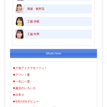
齋藤 帆野花
工藤 倖暖
工藤 咲季
What's New
十色アイスでキーーン！
アツい！夏
一生に一度・・・
最近のいろいろ
日常３
6月の3大デビュー