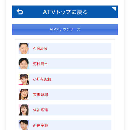
ATVアナウンサーズ
今泉清保
河村 庸市
小野寺 紀帆
市川 麻耶
俵谷 理瑶
新井 宇輝