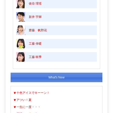
俵谷 理瑶
新井 宇輝
齋藤 帆野花
工藤 倖暖
工藤 咲季
What's New
十色アイスでキーーン！
アツい！夏
一生に一度・・・