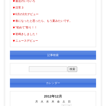
最近のいろいろ
日常３
6月の3大デビュー
春になったと思ったら、もう夏みたいです。
“初めて”祭り！！
初鳴きしました！
ニュースデビュー
記事検索
カレンダー
2012年12月
月
火
水
木
金
土
日