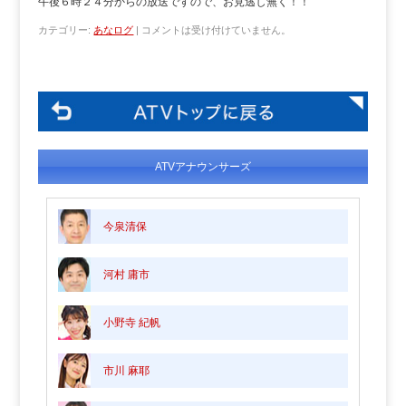
午後６時２４分からの放送ですので、お見逃し無く！！
カテゴリー:
あなログ
|
コメントは受け付けていません。
ATVアナウンサーズ
今泉清保
河村 庸市
小野寺 紀帆
市川 麻耶