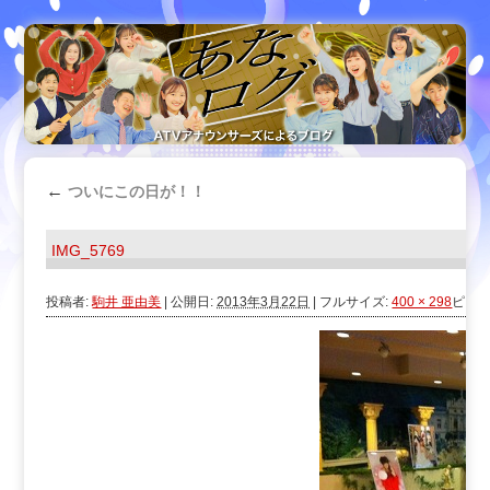
←
ついにこの日が！！
IMG_5769
投稿者:
駒井 亜由美
|
公開日:
2013年3月22日
|
フルサイズ:
400 × 298
ピク