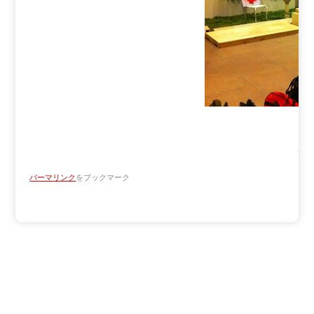
ス
パーマリンク
をブックマーク
Copyright ATV AOMORI TELEVISION BROADCASTING CO.
All Rights Reserved.