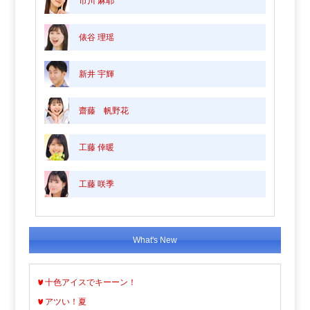
市川 麻耶
俵谷 理瑶
新井 宇輝
齋藤 帆野花
工藤 倖暖
工藤 咲季
What's New
十色アイスでキーーン！
アツい！夏