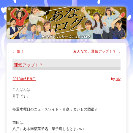
←
畑！
みんなで、運気アップ！？
→
運気アップ！？
2013年5月9日
by
atv
こんばんは！
井手です。
毎週水曜日のニュースワイド・青森うまいもの図鑑☆
前回は、
八戸にある南部菓子処 菓子庵しもとまいの