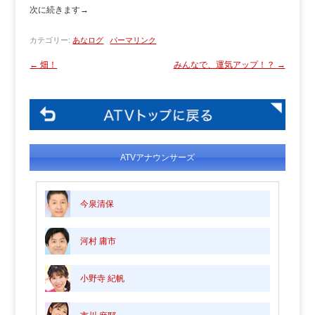
次に続きます→
カテゴリー:
あなログ
パーマリンク
←
畑！
みんなで、運気アップ！？
→
ATVアナウンサーズ
今泉清保
河村 庸市
小野寺 紀帆