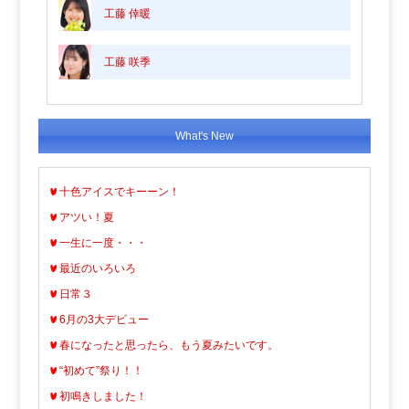
工藤 倖暖
工藤 咲季
What's New
十色アイスでキーーン！
アツい！夏
一生に一度・・・
最近のいろいろ
日常３
6月の3大デビュー
春になったと思ったら、もう夏みたいです。
“初めて”祭り！！
初鳴きしました！