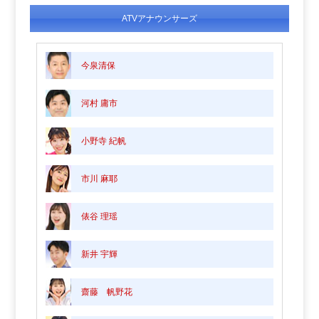
ATVアナウンサーズ
今泉清保
河村 庸市
小野寺 紀帆
市川 麻耶
俵谷 理瑶
新井 宇輝
齋藤 帆野花