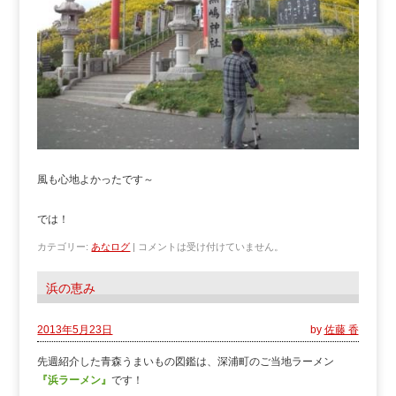
風も心地よかったです～
では！
カテゴリー:
あなログ
|
コメントは受け付けていません。
浜の恵み
2013年5月23日
by
佐藤 香
先週紹介した青森うまいもの図鑑は、深浦町のご当地ラーメン
『浜ラーメン』
です！