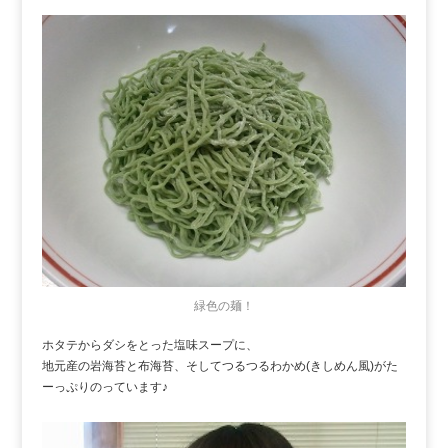
緑色の麺！
ホタテからダシをとった塩味スープに、
地元産の岩海苔と布海苔、そしてつるつるわかめ(きしめん風)がた
ーっぷりのっています♪