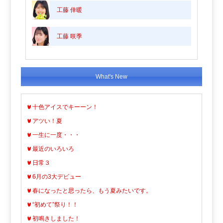
工藤 倖暖
工藤 咲季
What's New
十色アイスでキーーン！
アツい！夏
一生に一度・・・
最近のいろいろ
日常３
6月の3大デビュー
春になったと思ったら、もう夏みたいです。
“初めて”祭り！！
初鳴きしました！