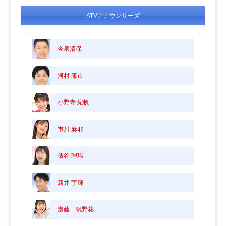
ATVアナウンサーズ
今泉清保
河村 庸市
小野寺 紀帆
市川 麻耶
俵谷 理瑶
新井 宇輝
齋藤 帆野花