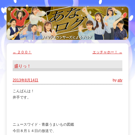
←
２００！
エッチャホー！
→
盛りっ！
2013年8月14日
by
atv
こんばんは！
井手です。
ニュースワイド・青森うまいもの図鑑
今日８月１４日の放送で、