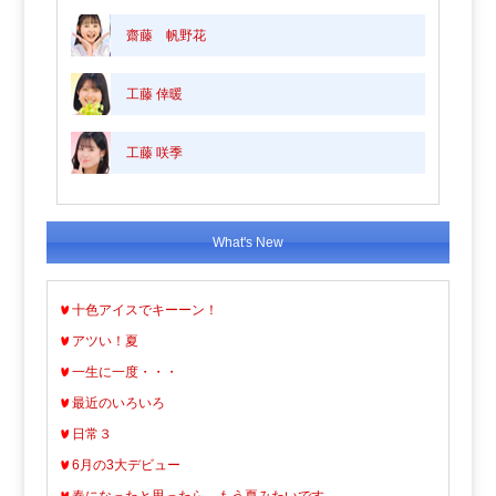
齋藤 帆野花
工藤 倖暖
工藤 咲季
What's New
十色アイスでキーーン！
アツい！夏
一生に一度・・・
最近のいろいろ
日常３
6月の3大デビュー
春になったと思ったら、もう夏みたいです。