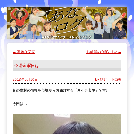
←
素敵な花束
お歯黒の心配なし♪
→
今週金曜日は…
2013年9月10日
by
駒井 亜由美
旬の食材の情報を市場からお届けする「月イチ市場」です♪
今回は…