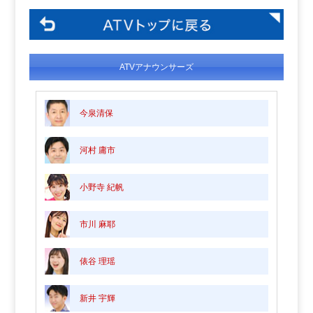
ATVアナウンサーズ
今泉清保
河村 庸市
小野寺 紀帆
市川 麻耶
俵谷 理瑶
新井 宇輝