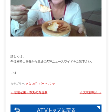
詳しくは、
午後６時１５分から放送のATVニュースワイドをご覧下さい。
では！
カテゴリー:
あなログ
パーマリンク
←
弘前公園・本丸の為信像
☆大京都展☆
→