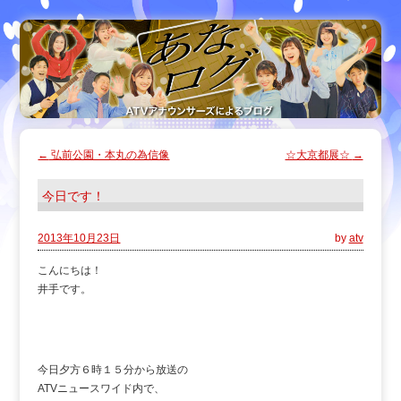
←
弘前公園・本丸の為信像
☆大京都展☆
→
今日です！
2013年10月23日
by
atv
こんにちは！
井手です。
今日夕方６時１５分から放送の
ATVニュースワイド内で、