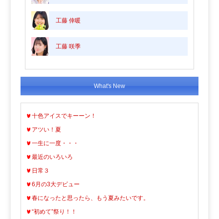
工藤 倖暖
工藤 咲季
What's New
十色アイスでキーーン！
アツい！夏
一生に一度・・・
最近のいろいろ
日常３
6月の3大デビュー
春になったと思ったら、もう夏みたいです。
“初めて”祭り！！