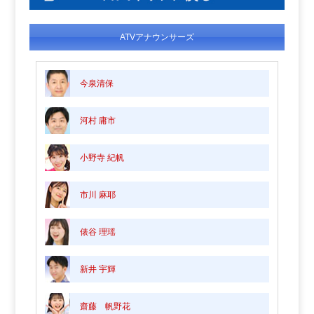
ATVアナウンサーズ
今泉清保
河村 庸市
小野寺 紀帆
市川 麻耶
俵谷 理瑶
新井 宇輝
齋藤 帆野花