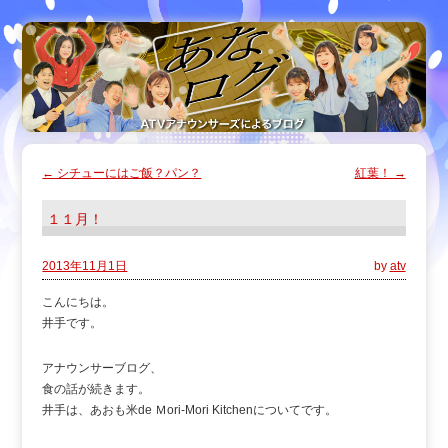
←
シチューにはご飯？パン？
紅葉！
→
１１月！
2013年11月1日
by
atv
こんにちは。
井手です。
アナウンサーブログ、
食の話が続きます。
井手は、あおも米de Ｍori-Mori Kitchenについてです。