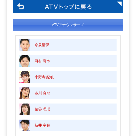
ATVアナウンサーズ
今泉清保
河村 庸市
小野寺 紀帆
市川 麻耶
俵谷 理瑶
新井 宇輝