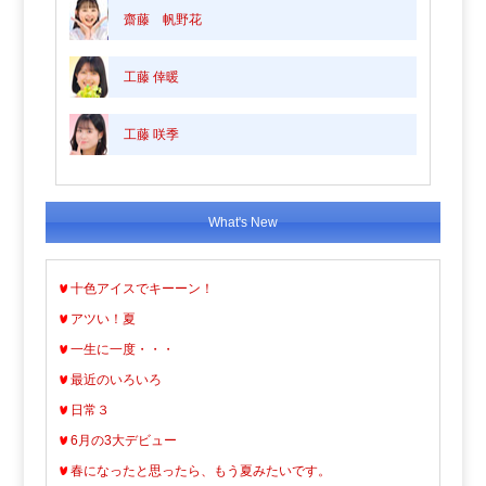
齋藤 帆野花
工藤 倖暖
工藤 咲季
What's New
十色アイスでキーーン！
アツい！夏
一生に一度・・・
最近のいろいろ
日常３
6月の3大デビュー
春になったと思ったら、もう夏みたいです。