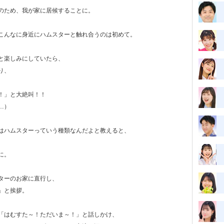
のため、我が家に居候することに。
こんなに身近にハムスターと触れ合うのは初めて。
と楽しみにしていたら、
り、
！」と大絶叫！！
…）
はハムスターっていう種類なんだよと教えると、
に。
ターのお家に直行し、
」と挨拶。
「はむすた～！ただいま～！」と話しかけ、