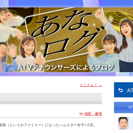
とことん！
→
A
by
池田 麻美
居候（というかファミリー）になったハムスター女子×２匹。