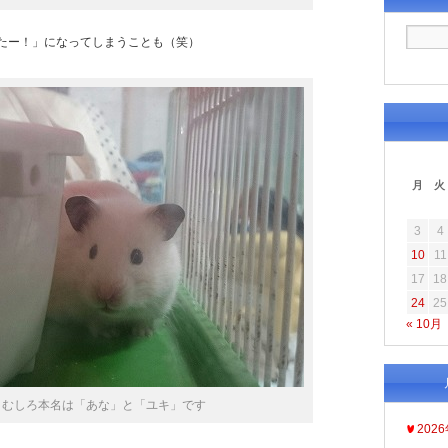
たー！」になってしまうことも（笑）
月
火
3
4
10
11
17
18
24
25
« 10月
むしろ本名は「あな」と「ユキ」です
202