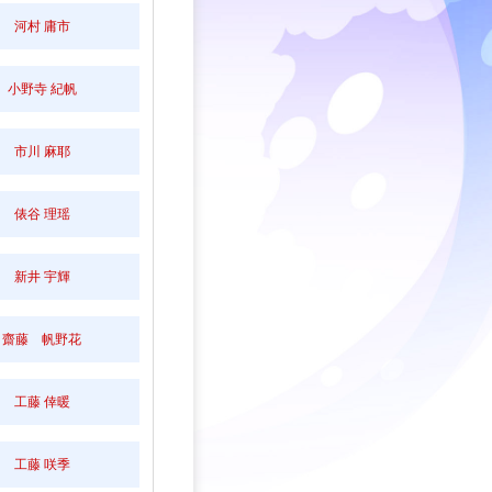
河村 庸市
小野寺 紀帆
市川 麻耶
俵谷 理瑶
新井 宇輝
齋藤 帆野花
工藤 倖暖
工藤 咲季