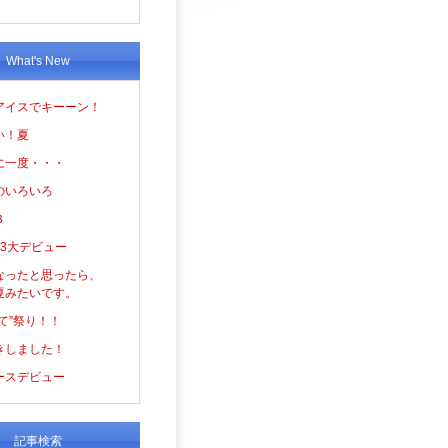
What's New
アイスでキーーン！
い！夏
に一度・・・
のいろいろ
３
の3大デビュー
なったと思ったら、
夏みたいです。
て”祭り！！
きしました！
ースデビュー
記事検索