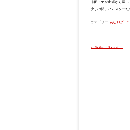
津田アナが出張から帰っ
少しの間、ハムスターた
カテゴリー:
あなログ
パ
←
ちゅ～ぶらりん！