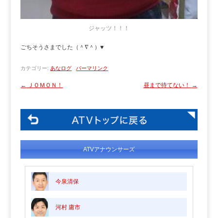
ジャッツ！！！
ごちそうさまでした（＾∇＾）♥
カテゴリー:
あなログ
パーマリンク
←
ＪＯＭＯＮ！
昼まで待てない！
→
ATVアナウンサーズ
今泉清保
河村 庸市