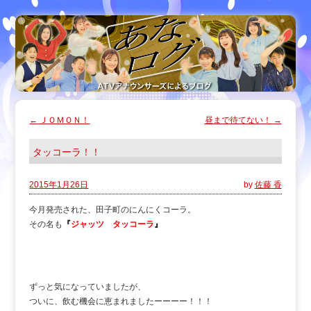
←
ＪＯＭＯＮ！
昼まで待てない！
→
タッコーラ！！
2015年1月26日
by
佐藤 香
今月発売された、田子町のにんにくコーラ。
その名も
『
ジャッツ タッコーラ
』
ずっと気になっていましたが、
ついに、飲む機会に恵まれましたーーーー！！！