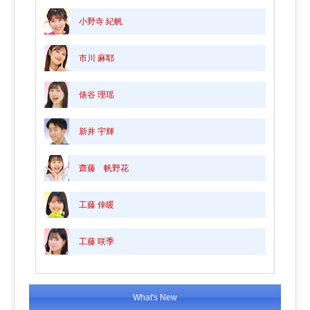
小野寺 紀帆
市川 麻耶
俵谷 理瑶
新井 宇輝
齋藤 帆野花
工藤 倖暖
工藤 咲季
What's New