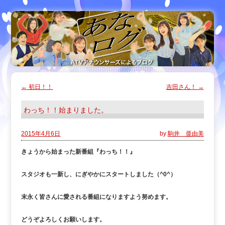
←
初日！！
吉田さん！
→
わっち！！始まりました。
2015年4月6日
by
駒井 亜由美
きょうから始まった新番組『わっち！！』
スタジオも一新し、にぎやかにスタートしました（^0^）
末永く皆さんに愛される番組になりますよう努めます。
どうぞよろしくお願いします。