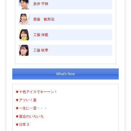
新井 宇輝
齋藤 帆野花
工藤 倖暖
工藤 咲季
What's New
十色アイスでキーーン！
アツい！夏
一生に一度・・・
最近のいろいろ
日常３