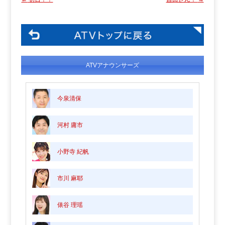
ATVアナウンサーズ
今泉清保
河村 庸市
小野寺 紀帆
市川 麻耶
俵谷 理瑶