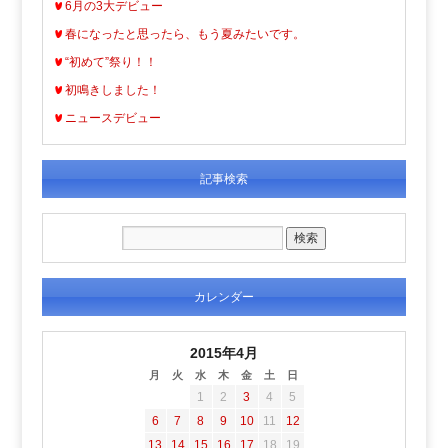
6月の3大デビュー
春になったと思ったら、もう夏みたいです。
“初めて”祭り！！
初鳴きしました！
ニュースデビュー
記事検索
カレンダー
2015年4月
月
火
水
木
金
土
日
1
2
3
4
5
6
7
8
9
10
11
12
13
14
15
16
17
18
19