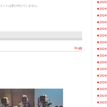
202
メントは受け付けていません。
202
202
202
202
202
202
by
atv
202
202
202
202
202
202
202
202
202