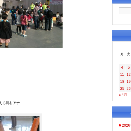
月
火
4
5
11
12
18
19
25
26
« 4月
える河村アナ
202