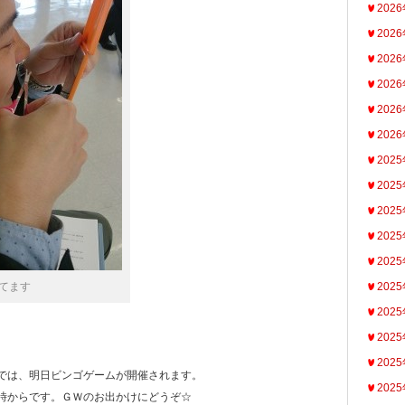
202
202
202
202
202
202
202
202
202
202
202
てます
202
202
202
202
では、明日ビンゴゲームが開催されます。
202
時からです。ＧＷのお出かけにどうぞ☆