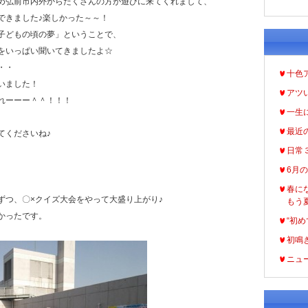
め弘前市内外からたくさんの方が遊びに来てくれまして、
できました♪楽しかった～～！
子どもの頃の夢」ということで、
をいっぱい聞いてきましたよ☆
・・
十色
いました！
アツ
れーーー＾＾！！！
一生
最近
てくださいね♪
日常
6月
春に
ずつ、〇×クイズ大会をやって大盛り上がり♪
もう
かったです。
“初め
初鳴
ニュ