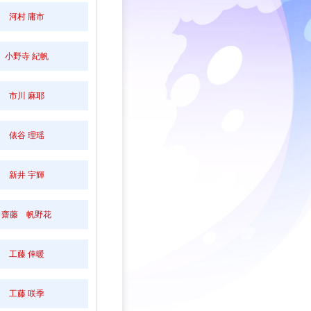
河村 庸市
小野寺 紀帆
市川 麻耶
俵谷 理瑶
新井 宇輝
齋藤 帆野花
工藤 倖暖
工藤 咲季