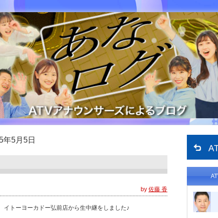
15年5月5日
A
by
佐藤 香
、イトーヨーカドー弘前店から生中継をしました♪