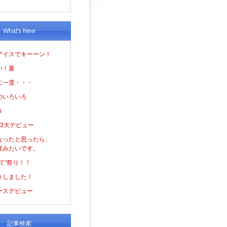
What's New
アイスでキーーン！
い！夏
に一度・・・
のいろいろ
３
の3大デビュー
なったと思ったら、
夏みたいです。
て”祭り！！
きしました！
ースデビュー
記事検索