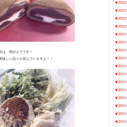
202
202
202
202
202
202
202
祭は、明日までです！
202
美味しい品々が並んでいますよ！！
202
202
202
202
202
202
202
202