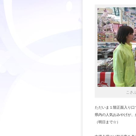
こさ
ただいま１階正面入り口
県内の人気おみやげが、
（明日まで☆）