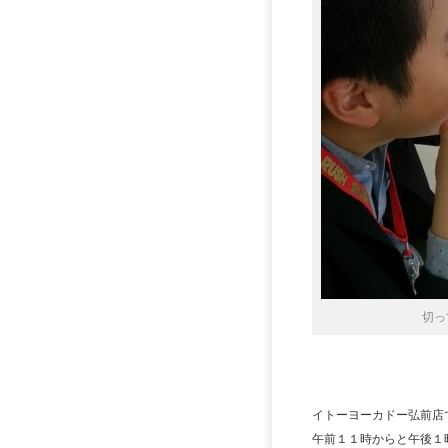
切っ
イトーヨーカドー弘前店
午前１１時からと午後１