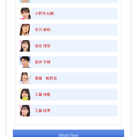
小野寺 紀帆
市川 麻耶
俵谷 理瑶
新井 宇輝
齋藤 帆野花
工藤 倖暖
工藤 咲季
What's New