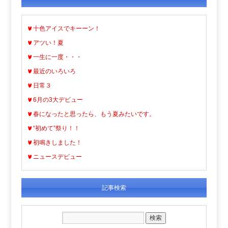
十色アイスでキーーン！
アツい！夏
一生に一度・・・
最近のいろいろ
日常３
6月の3大デビュー
春になったと思ったら、もう夏みたいです。
“初めて”祭り！！
初鳴きしました！
ニュースデビュー
記事検索