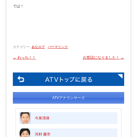
では！
カテゴリー:
あなログ
パーマリンク
←
わっち！！
お世話になりました！
→
ATVアナウンサーズ
今泉清保
河村 庸市