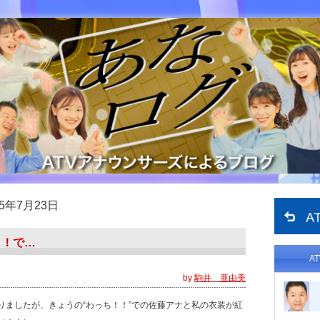
15年7月23日
！！で…
A
by
駒井 亜由美
りましたが、きょうの“わっち！！”での佐藤アナと私の衣装が紅