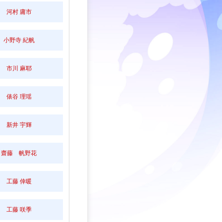
河村 庸市
小野寺 紀帆
市川 麻耶
俵谷 理瑶
新井 宇輝
齋藤 帆野花
工藤 倖暖
工藤 咲季