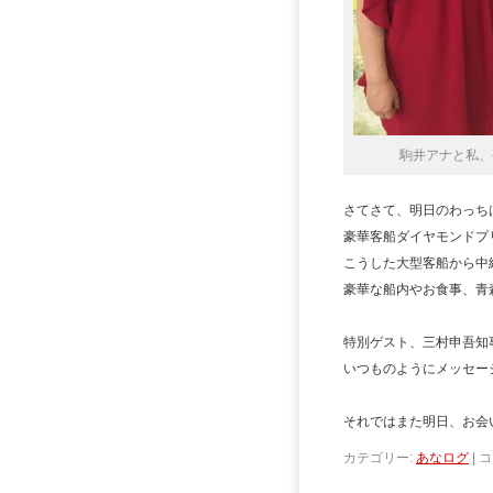
駒井アナと私、
さてさて、明日のわっち
豪華客船ダイヤモンドプ
こうした大型客船から中
豪華な船内やお食事、青
特別ゲスト、三村申吾知
いつものようにメッセー
それではまた明日、お会
カテゴリー:
あなログ
|
コ