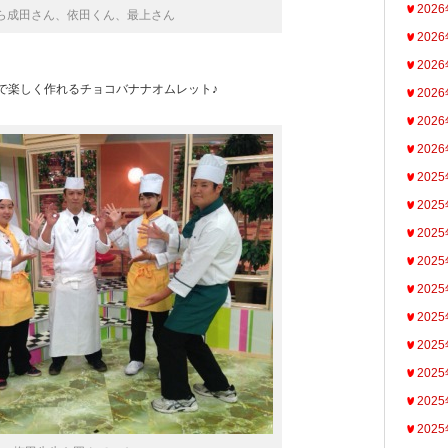
202
ら成田さん、依田くん、最上さん
202
202
で楽しく作れるチョコバナナオムレット♪
202
202
202
202
202
202
202
202
202
202
202
202
202