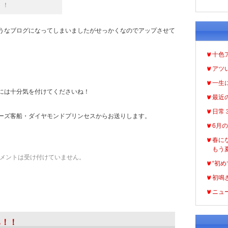
！！
うなブログになってしまいましたがせっかくなのでアップさせて
十色
。
アツ
一生
には十分気を付けてくださいね！
最近
日常
ーズ客船・ダイヤモンドプリンセスからお送りします。
6月
春に
もう
メントは受け付けていません。
“初め
初鳴
ニュ
ち！！