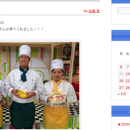
by
佐藤 香
ンは、
さんが来てくれました～！！
月
火
6
7
13
14
20
21
27
28
« 6月
202