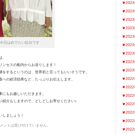
202
202
202
202
202
今日はめでたい紅白です
202
202
は、
202
リンセスの船内からお送りします！
202
継をするというのは、世界初と言ってもいいそうです。
202
森への経済効果など、たっぷりお伝えします。
202
事にもお越しいただきます。
202
ジ紹介もしますので、どしどしお寄せください♪
202
202
いしましょう！
202
メントは受け付けていません。
202