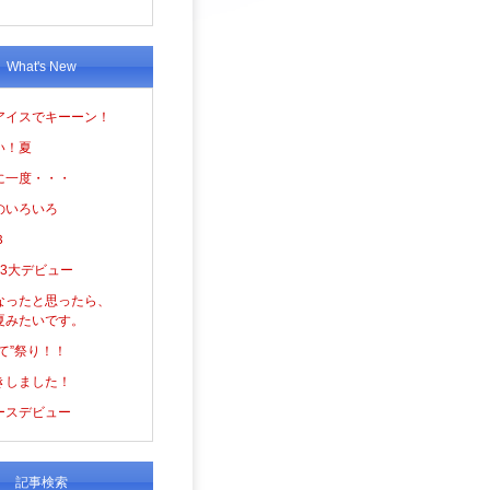
What's New
アイスでキーーン！
い！夏
に一度・・・
のいろいろ
３
の3大デビュー
なったと思ったら、
夏みたいです。
て”祭り！！
きしました！
ースデビュー
記事検索