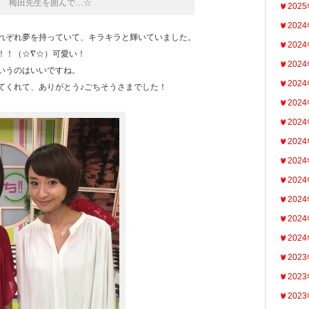
梅田先生を囲んで…☆
202
202
れぞれ夢を持っていて、キラキラと輝いていました。
202
！！（☆∇☆）可愛い！
202
いうのはいいですね。
202
てくれて、ありがとう♪ごちそうさまでした！
202
202
202
202
202
202
202
202
202
202
202