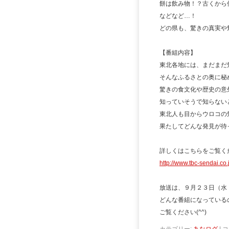
餅は飲み物！？古くから
などなど…！
どの県も、驚きの真実や魅
【番組内容】
東北各地には、まだまだ
そんなふるさとの奥に秘
驚きの食文化や歴史の意
知っていそうで知らない
東北人も目からウロコの
果たしてどんな発見が待
詳しくはこちらをご覧く
http://www.tbc-sendai.co.
放送は、９月２３日（水・祝
どんな番組になっている
ご覧ください(^^)