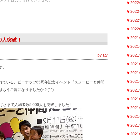
メントは受け付けていません。
202
202
202
202
202
0人突破！
202
by
atv
202
202
す。
202
202
れている、ピーナッツ65周年記念イベント『スヌーピーと仲間
もうご覧になりましたか？(^^)
202
202
げさまで入場者数5,000人を突破しました！
202
202
202
202