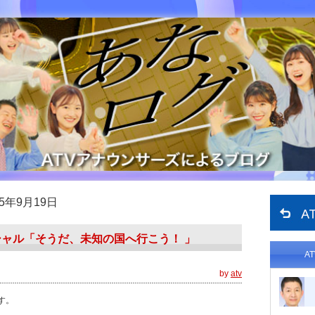
15年9月19日
ャル「そうだ、未知の国へ行こう！ 」
A
by
atv
す。