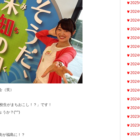
202
202
202
202
202
202
202
202
202
202
を（笑）
202
202
高校生がまちおこし！？」です！
202
うか？(^^)
202
202
202
街が福島に！？