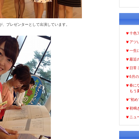
が、プレゼンターとして出演しています。
十色
アツ
一生
最近
日常
6月
春に
もう
“初め
初鳴
ニュ