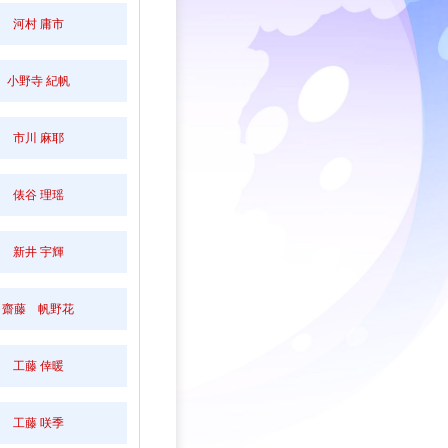
河村 庸市
小野寺 紀帆
市川 麻耶
俵谷 理瑶
新井 宇輝
齋藤 帆野花
工藤 倖暖
工藤 咲季