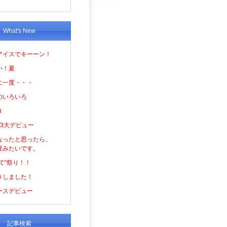
What's New
アイスでキーーン！
い！夏
に一度・・・
のいろいろ
３
の3大デビュー
なったと思ったら、
夏みたいです。
て”祭り！！
きしました！
ースデビュー
記事検索