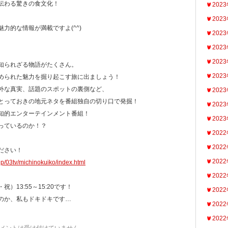
伝わる驚きの食文化！
202
202
力的な情報が満載ですよ(^^)
202
202
202
知られざる物語がたくさん。
202
められた魅力を掘り起こす旅に出ましょう！
外な真実、話題のスポットの裏側など、
202
とっておきの地元ネタを番組独自の切り口で発掘！
202
知的エンターテインメント番組！
202
っているのか！？
202
202
ださい！
202
jp/03tv/michinokuiko/index.html
202
）13:55～15:20です！
202
のか、私もドキドキです…
202
202