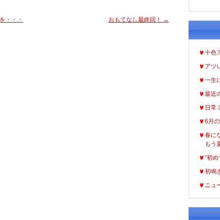
を・・・
おもてなし最終回！
→
十色
アツ
一生
最近
日常
6月
春に
もう
“初め
初鳴
ニュ