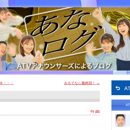
を・・・
おもてなし最終回！
→
A
by
atv