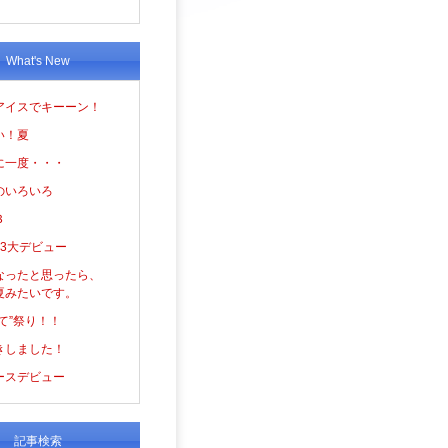
What's New
アイスでキーーン！
い！夏
に一度・・・
のいろいろ
３
の3大デビュー
なったと思ったら、
夏みたいです。
て”祭り！！
きしました！
ースデビュー
記事検索