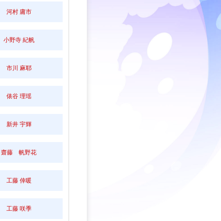
河村 庸市
小野寺 紀帆
市川 麻耶
俵谷 理瑶
新井 宇輝
齋藤 帆野花
工藤 倖暖
工藤 咲季