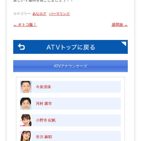
楽しい１週間を過ごしましょう！！
カテゴリー:
あなログ
パーマリンク
←
オトコ飯！
盛岡旅
→
ATVアナウンサーズ
今泉清保
河村 庸市
小野寺 紀帆
市川 麻耶