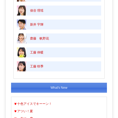
俵谷 理瑶
新井 宇輝
齋藤 帆野花
工藤 倖暖
工藤 咲季
What's New
十色アイスでキーーン！
アツい！夏