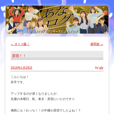
←
オトコ飯！
盛岡旅
→
原宿！！
2016年1月26日
by
atv
こんにちは！
井手です。
アップするのが遅くなりましたが、
先週の木曜日、私、東京・原宿にいたのです☆
偶然にも！わっち！！の中継が原宿でしたよね！？