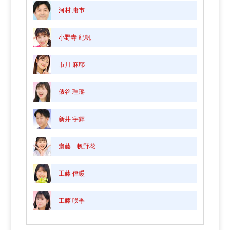
河村 庸市
小野寺 紀帆
市川 麻耶
俵谷 理瑶
新井 宇輝
齋藤 帆野花
工藤 倖暖
工藤 咲季