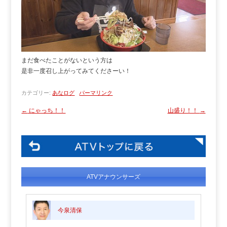
まだ食べたことがないという方は
是非一度召し上がってみてくださーい！
カテゴリー:
あなログ
パーマリンク
←
にゃっち！！
山盛り！！
→
ATVアナウンサーズ
今泉清保