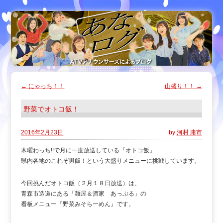
←
にゃっち！！
山盛り！！
→
野菜でオトコ飯！
2016年2月23日
by
河村 庸市
木曜わっち!!で月に一度放送している『オトコ飯』
県内各地のこれぞ男飯！という大盛りメニューに挑戦しています。
今回挑んだオトコ飯（２月１８日放送）は、
青森市造道にある「麺屋＆酒家 あっぷる」の
看板メニュー『野菜みそらーめん』です。