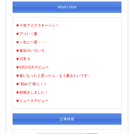
What's New
十色アイスでキーーン！
アツい！夏
一生に一度・・・
最近のいろいろ
日常３
6月の3大デビュー
春になったと思ったら、もう夏みたいです。
“初めて”祭り！！
初鳴きしました！
ニュースデビュー
記事検索