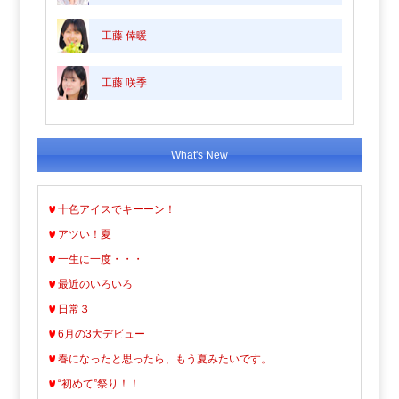
工藤 倖暖
工藤 咲季
What's New
十色アイスでキーーン！
アツい！夏
一生に一度・・・
最近のいろいろ
日常３
6月の3大デビュー
春になったと思ったら、もう夏みたいです。
“初めて”祭り！！