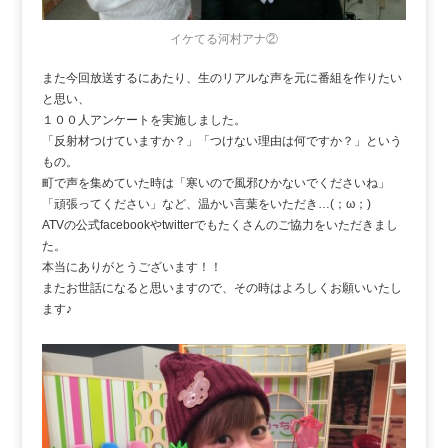
イケてる河村アナ②
また今回放送するにあたり、生のリアルな声を元に番組を作りたい
と思い、
１００人アンケートを実施しました。
「反射材つけていますか？」「つけない理由は何ですか？」という
もの。
町で声を集めていた時は「寒いので風邪ひかないでくださいね」
「頑張ってください」など、温かい言葉をいただき…(；ω；)
ATVの公式facebookやtwitterでもたくさんのご協力をいただきまし
た。
本当にありがとうございます！！
またお世話になると思いますので、その時はよろしくお願いいたし
ます♪