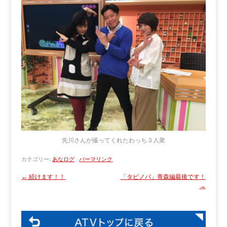
先川さんが撮ってくれたわっち３人衆
カテゴリー:
あなログ
パーマリンク
←
続けます！！
「タビノバ」青森編最後です！
→