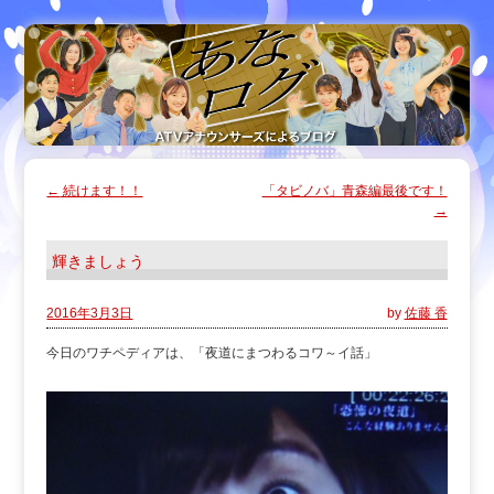
←
続けます！！
「タビノバ」青森編最後です！
→
輝きましょう
2016年3月3日
by
佐藤 香
今日のワチペディアは、「夜道にまつわるコワ～イ話」