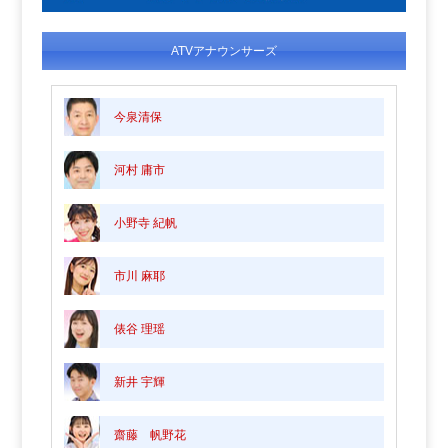
ATVアナウンサーズ
今泉清保
河村 庸市
小野寺 紀帆
市川 麻耶
俵谷 理瑶
新井 宇輝
齋藤 帆野花