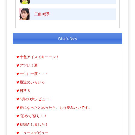
工藤 咲季
What's New
十色アイスでキーーン！
アツい！夏
一生に一度・・・
最近のいろいろ
日常３
6月の3大デビュー
春になったと思ったら、もう夏みたいです。
“初めて”祭り！！
初鳴きしました！
ニュースデビュー