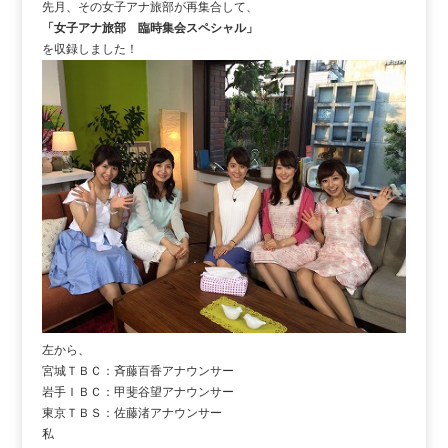
先月、その女子アナ旅部が再集合して、
「女子アナ旅部 臨時集会スペシャル」
を収録しました！
左から、
宮城ＴＢＣ：斉藤百香アナウンサー
岩手ＩＢＣ：甲斐谷望アナウンサー
東京ＴＢＳ：佐藤渚アナウンサー
私