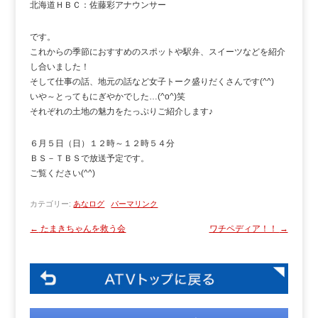
北海道ＨＢＣ：佐藤彩アナウンサー
です。
これからの季節におすすめのスポットや駅弁、スイーツなどを紹介
し合いました！
そして仕事の話、地元の話など女子トーク盛りだくさんです(^^)
いや～とってもにぎやかでした…(^o^)笑
それぞれの土地の魅力をたっぷりご紹介します♪
６月５日（日）１２時～１２時５４分
ＢＳ－ＴＢＳで放送予定です。
ご覧ください(^^)
カテゴリー:
あなログ
パーマリンク
←
たまきちゃんを救う会
ワチペディア！！
→