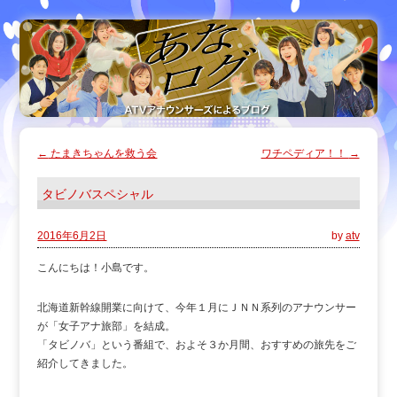
←
たまきちゃんを救う会
ワチペディア！！
→
タビノバスペシャル
2016年6月2日
by
atv
こんにちは！小島です。
北海道新幹線開業に向けて、今年１月にＪＮＮ系列のアナウンサー
が「女子アナ旅部」を結成。
「タビノバ」という番組で、およそ３か月間、おすすめの旅先をご
紹介してきました。