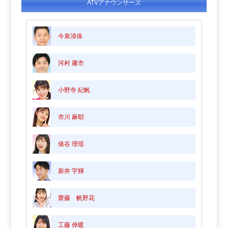
ATVアナウンサーズ
今泉清保
河村 庸市
小野寺 紀帆
市川 麻耶
俵谷 理瑶
新井 宇輝
齋藤 帆野花
工藤 倖暖