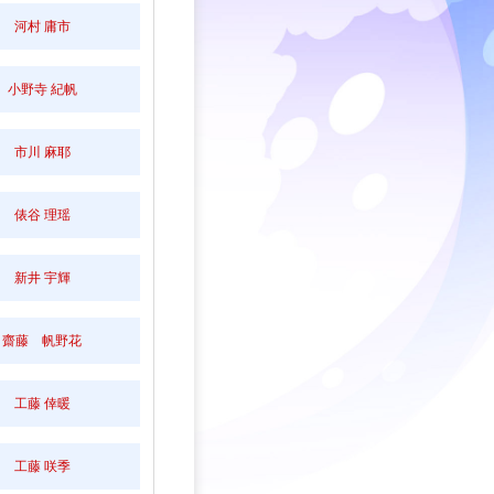
河村 庸市
小野寺 紀帆
市川 麻耶
俵谷 理瑶
新井 宇輝
齋藤 帆野花
工藤 倖暖
工藤 咲季