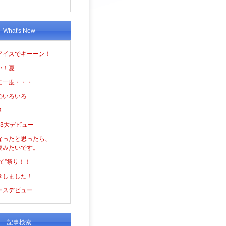
What's New
アイスでキーーン！
い！夏
に一度・・・
のいろいろ
３
の3大デビュー
なったと思ったら、
夏みたいです。
て”祭り！！
きしました！
ースデビュー
記事検索