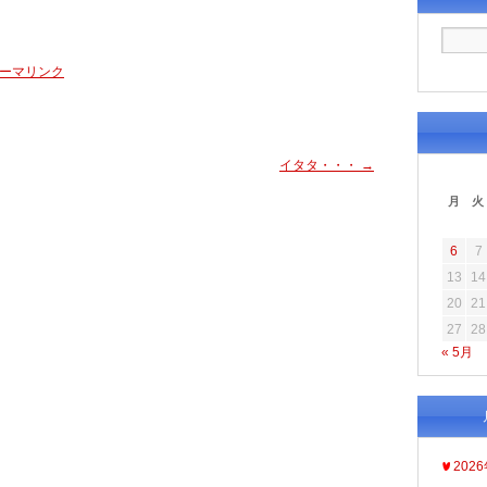
ーマリンク
イタタ・・・
→
月
火
6
7
13
14
20
21
27
28
« 5月
202