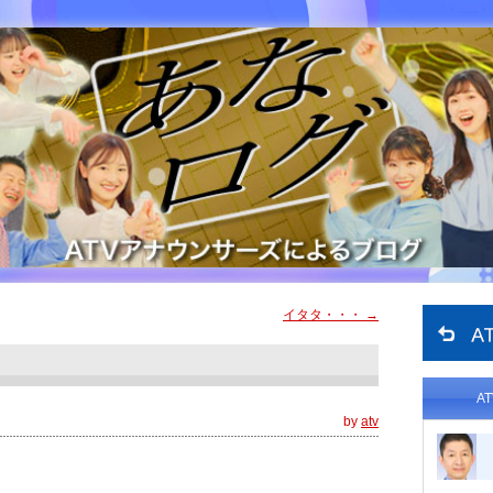
イタタ・・・
→
A
by
atv