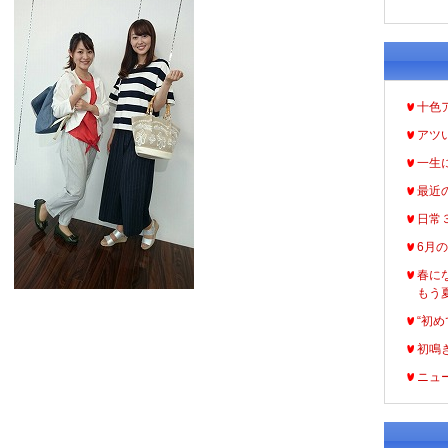
十色
アツ
一生
最近
日常
6月
春に
もう
“初め
初鳴
ニュ