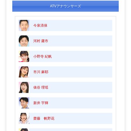
ATVアナウンサーズ
今泉清保
河村 庸市
小野寺 紀帆
市川 麻耶
俵谷 理瑶
新井 宇輝
齋藤 帆野花