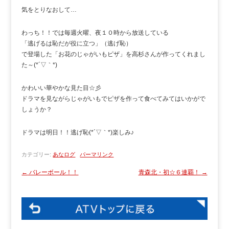
気をとりなおして…
わっち！！では毎週火曜、夜１０時から放送している
「逃げるは恥だが役に立つ」（逃げ恥）
で登場した「お花のじゃがいもピザ」を高杉さんが作ってくれまし
た～(*´▽｀*)
かわいい華やかな見た目☆彡
ドラマを見ながらじゃがいもでピザを作って食べてみてはいかがで
しょうか？
ドラマは明日！！逃げ恥(*´▽｀*)楽しみ♪
カテゴリー:
あなログ
パーマリンク
←
バレーボール！！
青森北・初☆６連覇！
→