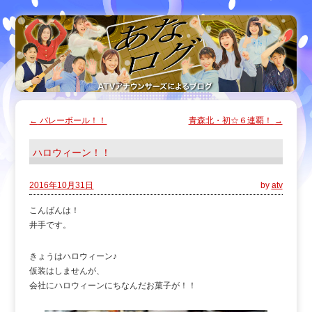
←
バレーボール！！
青森北・初☆６連覇！
→
ハロウィーン！！
2016年10月31日
by
atv
こんばんは！
井手です。
きょうはハロウィーン♪
仮装はしませんが、
会社にハロウィーンにちなんだお菓子が！！