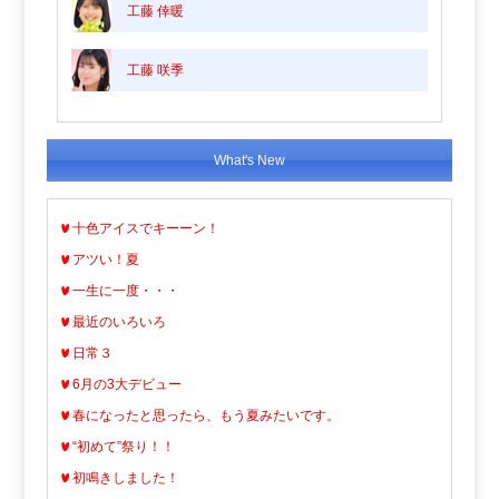
工藤 倖暖
工藤 咲季
What's New
十色アイスでキーーン！
アツい！夏
一生に一度・・・
最近のいろいろ
日常３
6月の3大デビュー
春になったと思ったら、もう夏みたいです。
“初めて”祭り！！
初鳴きしました！