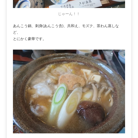
じゃーん！！
あんこう鍋、刺身(あんこう含)、共和え、モズク、茶わん蒸しな
ど、
とにかく豪華です。