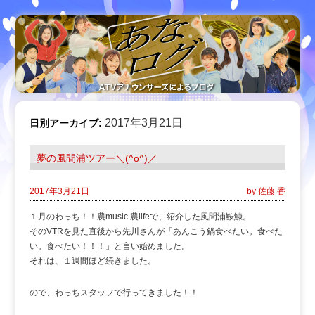
2017年3月21日
日別アーカイブ:
夢の風間浦ツアー＼(^o^)／
2017年3月21日
by
佐藤 香
１月のわっち！！農music 農lifeで、紹介した風間浦鮟鱇。
そのVTRを見た直後から先川さんが「あんこう鍋食べたい。食べた
い。食べたい！！！」と言い始めました。
それは、１週間ほど続きました。
ので、わっちスタッフで行ってきました！！