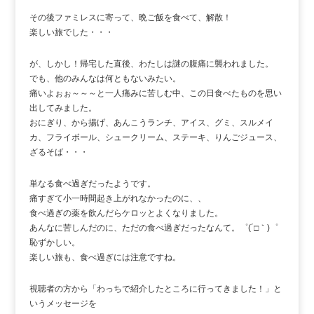
その後ファミレスに寄って、晩ご飯を食べて、解散！
楽しい旅でした・・・
が、しかし！帰宅した直後、わたしは謎の腹痛に襲われました。
でも、他のみんなは何ともないみたい。
痛いよぉぉ～～～と一人痛みに苦しむ中、この日食べたものを思い
出してみました。
おにぎり、から揚げ、あんこうランチ、アイス、グミ、スルメイ
カ、フライボール、シュークリーム、ステーキ、りんごジュース、
ざるそば・・・
単なる食べ過ぎだったようです。
痛すぎて小一時間起き上がれなかったのに、、
食べ過ぎの薬を飲んだらケロッとよくなりました。
あんなに苦しんだのに、ただの食べ過ぎだったなんて。゜(´□｀)゜
恥ずかしい。
楽しい旅も、食べ過ぎには注意ですね。
視聴者の方から「わっちで紹介したところに行ってきました！」と
いうメッセージを