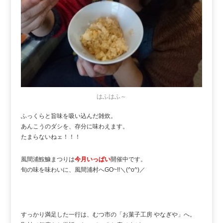
はふはふ～
ふっくらと旨味を吸い込んだ雑炊。
あんこうのダシを、存分に味わえます。
たまらないねェ！！！
風間浦鮟鱇まつりは
今月いっぱい
開催中です。
旬の味を味わいに、風間浦村へGO~!!＼(^o^)／
すっかり満足した一行は、むつ市の「お菓子工房 やなぎや」へ。