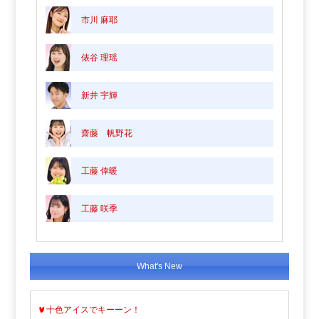
市川 麻耶
俵谷 理瑶
新井 宇輝
齋藤 帆野花
工藤 倖暖
工藤 咲季
What's New
十色アイスでキーーン！