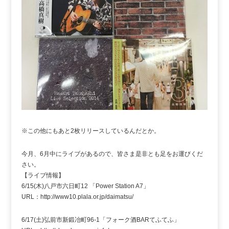
※この他にもあと2枚リリースしているんだとか。
今月、6月中にライブがあるので、皆さま是非とも足をお運びくだ
さい。
【ライブ情報】
6/15(木)八戸市六日町12 「Power Station A7」
URL：http://www10.plala.or.jp/daimatsu/
6/17(土)弘前市新鍛冶町96-1「フォーク酒BARてふてふ」