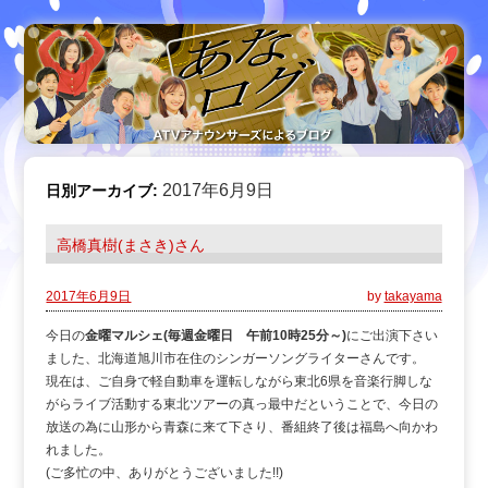
2017年6月9日
日別アーカイブ:
高橋真樹(まさき)さん
2017年6月9日
by
takayama
今日の
金曜マルシェ(毎週金曜日 午前10時25分～)
にご出演下さい
ました、北海道旭川市在住のシンガーソングライターさんです。
現在は、ご自身で軽自動車を運転しながら東北6県を音楽行脚しな
がらライブ活動する東北ツアーの真っ最中だということで、今日の
放送の為に山形から青森に来て下さり、番組終了後は福島へ向かわ
れました。
(ご多忙の中、ありがとうございました!!)