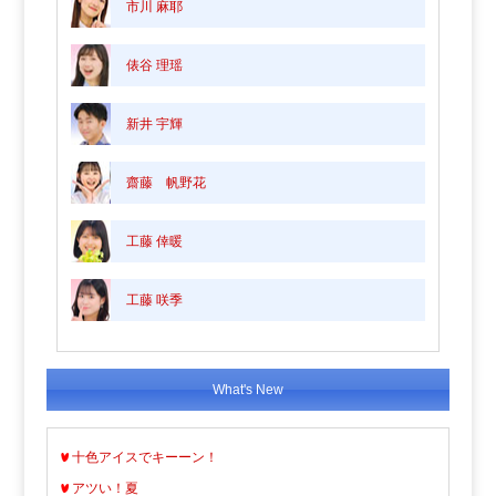
市川 麻耶
俵谷 理瑶
新井 宇輝
齋藤 帆野花
工藤 倖暖
工藤 咲季
What's New
十色アイスでキーーン！
アツい！夏