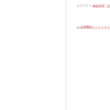
カテゴリー:
あなログ
パ
←
人生初の・・・！！！