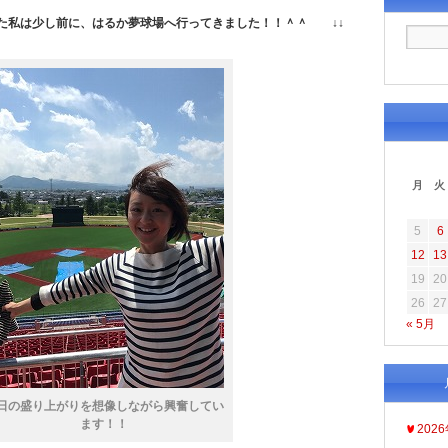
た私は少し前に、はるか夢球場へ行ってきました！！＾＾ ↓↓
月
火
5
6
12
13
19
20
26
27
« 5月
日の盛り上がりを想像しながら興奮してい
ます！！
202