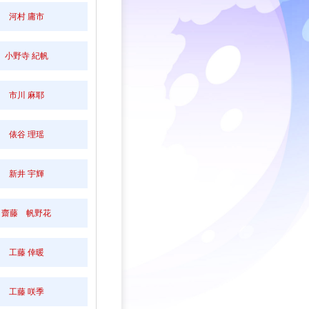
河村 庸市
小野寺 紀帆
市川 麻耶
俵谷 理瑶
新井 宇輝
齋藤 帆野花
工藤 倖暖
工藤 咲季