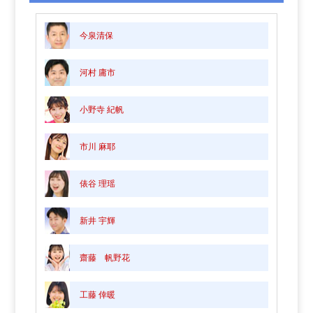
今泉清保
河村 庸市
小野寺 紀帆
市川 麻耶
俵谷 理瑶
新井 宇輝
齋藤 帆野花
工藤 倖暖