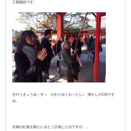
三都物語です。
きのうきょうあ～す～ かわりゆくわ～たし♪ 懐かしのCMでず
ね。
京都の紅葉を観にいきたく計画したのですが、、