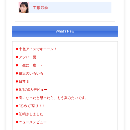
工藤 咲季
What's New
十色アイスでキーーン！
アツい！夏
一生に一度・・・
最近のいろいろ
日常３
6月の3大デビュー
春になったと思ったら、もう夏みたいです。
“初めて”祭り！！
初鳴きしました！
ニュースデビュー