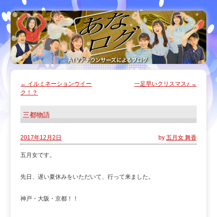
←
イルミネーションウイー
一足早いクリスマス♪
→
ク！？
三都物語
2017年12月2日
by
五月女 舞香
五月女です。
先日、遅い夏休みをいただいて、行って来ました。
神戸・大阪・京都！！