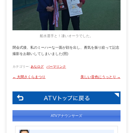
船水選手と！凄いオーラでした。
閉会式後、私のミーハーな一面が顔を出し、勇気を振り絞って記念
撮影をお願いしてしまいました(照)
カテゴリー:
あなログ
パーマリンク
←
大間さくらまつり
美しい音色にうっとり
→
ATVアナウンサーズ