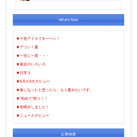
What's New
十色アイスでキーーン！
アツい！夏
一生に一度・・・
最近のいろいろ
日常３
6月の3大デビュー
春になったと思ったら、もう夏みたいです。
“初めて”祭り！！
初鳴きしました！
ニュースデビュー
記事検索