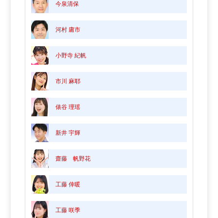
今泉清保
河村 庸市
小野寺 紀帆
市川 麻耶
俵谷 理瑶
新井 宇輝
齋藤 帆野花
工藤 倖暖
工藤 咲季