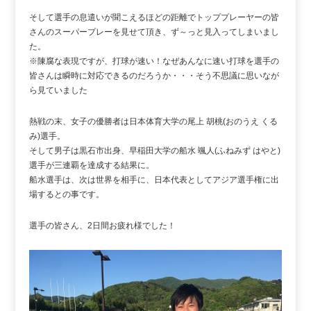
そして選手の息遣いが聞こえるほどの距離でトッププレーヤーの皆
さんのスーパープレーを見せて頂き、ず～っと見入ってしまいまし
た。
※陳腐な表現ですが、打球が速い！なぜあんなに速い打球を選手の
皆さんは瞬時に対応できるのだろうか・・・そう不思議に思いなが
ら見ていました
熱戦の末、女子の優勝者は日本体育大学の尾上 胡桃(おのうえ くる
み)選手。
そして男子は黒石市出身、早稲田大学の船水 颯人(ふねみず はやと)
選手が三連覇を達成する結果に。
船水選手は、次は世界を相手に、日本代表としてアジア選手権に出
場するとの事です。
選手の皆さん、2日間お疲れ様でした！