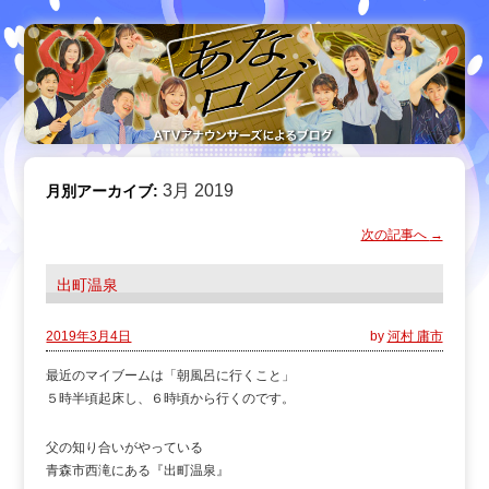
3月 2019
月別アーカイブ:
次の記事へ
→
出町温泉
2019年3月4日
by
河村 庸市
最近のマイブームは「朝風呂に行くこと」
５時半頃起床し、６時頃から行くのです。
父の知り合いがやっている
青森市西滝にある『出町温泉』