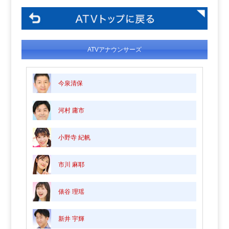
ATVアナウンサーズ
今泉清保
河村 庸市
小野寺 紀帆
市川 麻耶
俵谷 理瑶
新井 宇輝