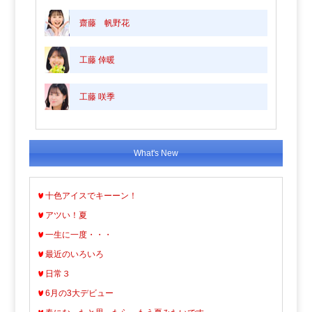
齋藤 帆野花
工藤 倖暖
工藤 咲季
What's New
十色アイスでキーーン！
アツい！夏
一生に一度・・・
最近のいろいろ
日常３
6月の3大デビュー