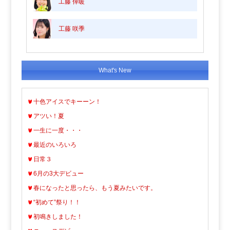
工藤 倖暖
工藤 咲季
What's New
十色アイスでキーーン！
アツい！夏
一生に一度・・・
最近のいろいろ
日常３
6月の3大デビュー
春になったと思ったら、もう夏みたいです。
“初めて”祭り！！
初鳴きしました！