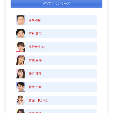
ATVアナウンサーズ
今泉清保
河村 庸市
小野寺 紀帆
市川 麻耶
俵谷 理瑶
新井 宇輝
齋藤 帆野花