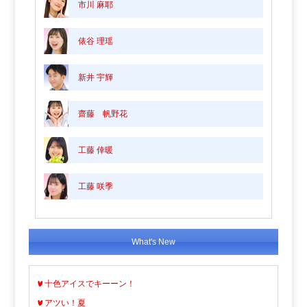
市川 麻耶
俵谷 理瑶
新井 宇輝
齋藤 帆野花
工藤 倖暖
工藤 咲季
What's New
十色アイスでキーーン！
アツい！夏