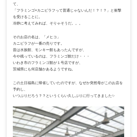
て、
「フラミンゴ×カニピラフって普通じゃないんだ！？！？」と衝撃
を受けることに。
冷静に考えてみれば、そりゃそうだ。。。
そのお店の名は、「メヒコ」
カニピラフが一番の売りです。
昔は水族館、モンキー館もあったんですが、
今や残っているのは、フラミンゴ館だけ・・・
いわき市のフラミンゴ館が１号店ですが、
茨城県にも何店舗かあるようですね。
この土日福島に帰省していたのですが、なぜか突然母がこのお店を
予約し、
いつぶりだろう？？というくらい久しぶりに行ってきました✨