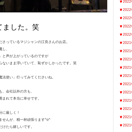
202
202
202
てました。笑
202
202
ださっているマジシャンの江良さんのお店。
202
魔し、
202
」と声が上がっているのですが
202
らないまま浮いていて、恥ずかしかったです。笑
202
202
魔法使い」行ってみてくださいね。
202
も、会社以外の方も、
202
囲まれて本当に幸せです。
202
202
分に厳しく！
202
ませんが、精一杯頑張ります^o^
202
だけたら嬉しいです。