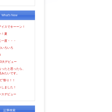
What's New
アイスでキーーン！
い！夏
に一度・・・
のいろいろ
３
の3大デビュー
なったと思ったら、
夏みたいです。
て”祭り！！
きしました！
ースデビュー
記事検索