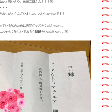
202
絵かと思いきや、佐藤二朗さん！！！笑
・・・
202
をありがとうございました。おいしかったです！
202
202
っている私のために美容グッズをくださったり、
202
はおそらく珍しいであろう
目録
をいただいたり。笑
202
202
202
202
202
202
202
202
202
202
202