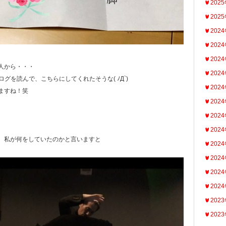
202
202
202
202
202
人から・・・
202
ログを読んで、こちらにしてくれたそうな( ﾉД`)
202
ますね！笑
202
202
202
、私が何をしていたのかと言いますと
202
202
202
202
202
202