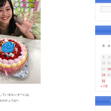
月
火
3
4
10
11
17
18
24
25
31
« 7月
しているセンターには、
カのチュウが✨