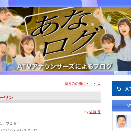
嶽きみの虜に・・・
→
ーワン
A
by
佐藤 香
た。ウヒョー
っているディレクターに