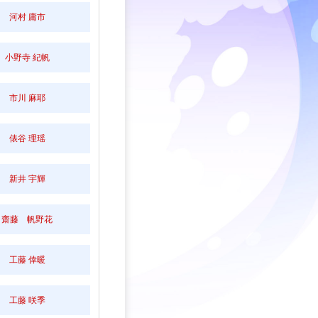
河村 庸市
小野寺 紀帆
市川 麻耶
俵谷 理瑶
新井 宇輝
齋藤 帆野花
工藤 倖暖
工藤 咲季