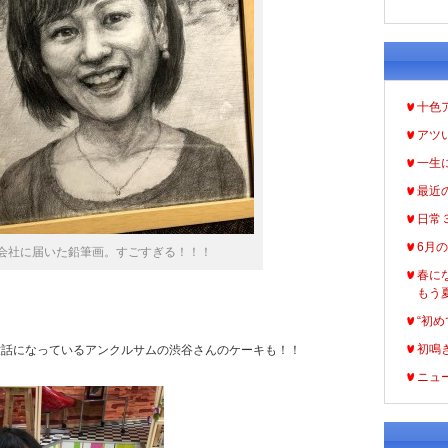
十色
アツ
一生
最近
日常
6月
会社に届いた鉛筆画。すごすぎる！！！
春に
もう
“初め
初鳴
お世話になっているアンクルサムの渋谷さんのケーキも！！
ニュ