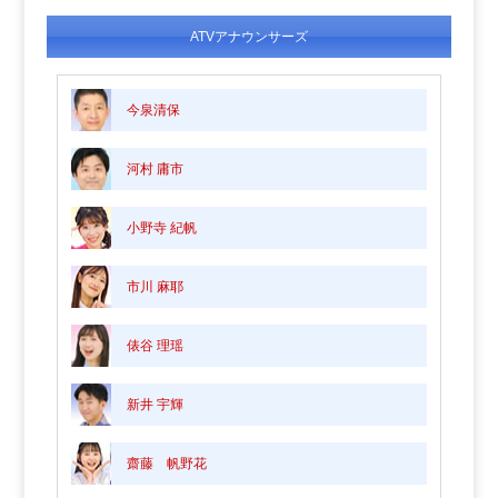
ATVアナウンサーズ
今泉清保
河村 庸市
小野寺 紀帆
市川 麻耶
俵谷 理瑶
新井 宇輝
齋藤 帆野花