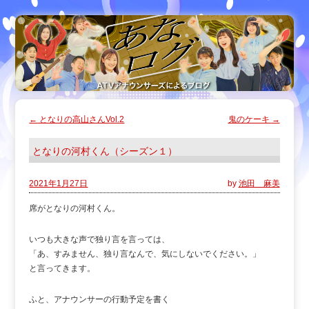
←
となりの高山さんVol.2
鬼のケーキ
→
となりの河村くん（シーズン１）
2021年1月27日
by
池田 麻美
席がとなりの河村くん。
いつも大きな声で独り言を言っては、
「あ、すみません、独り言なんで、気にしないでください。」
と言ってきます。
ふと、アナウンサーの行動予定を書く