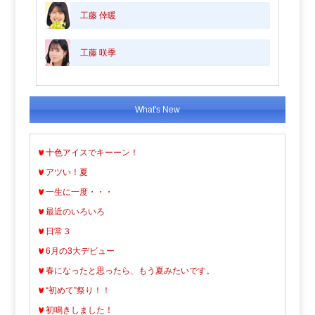
工藤 倖暖
工藤 咲季
What's New
十色アイスでキーーン！
アツい！夏
一生に一度・・・
最近のいろいろ
日常３
6月の3大デビュー
春になったと思ったら、もう夏みたいです。
“初めて”祭り！！
初鳴きしました！