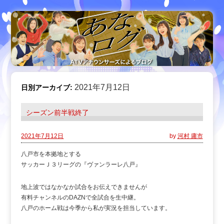
2021年7月12日
日別アーカイブ:
シーズン前半戦終了
2021年7月12日
by
河村 庸市
八戸市を本拠地とする
サッカーＪ３リーグの『ヴァンラーレ八戸』
地上波ではなかなか試合をお伝えできませんが
有料チャンネルのDAZNで全試合を生中継。
八戸のホーム戦は今季から私が実況を担当しています。