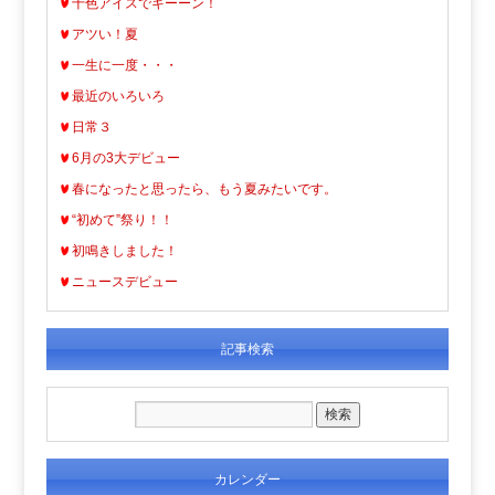
十色アイスでキーーン！
アツい！夏
一生に一度・・・
最近のいろいろ
日常３
6月の3大デビュー
春になったと思ったら、もう夏みたいです。
“初めて”祭り！！
初鳴きしました！
ニュースデビュー
記事検索
カレンダー