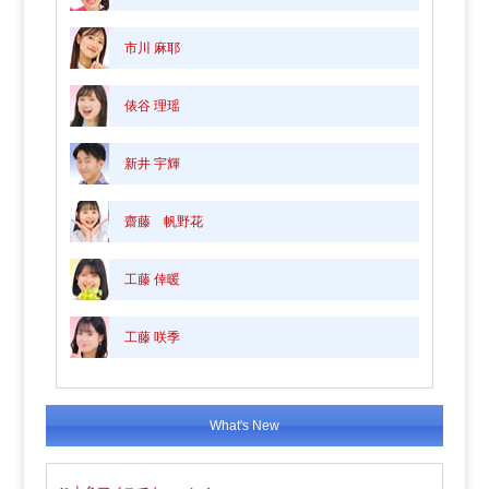
市川 麻耶
俵谷 理瑶
新井 宇輝
齋藤 帆野花
工藤 倖暖
工藤 咲季
What's New