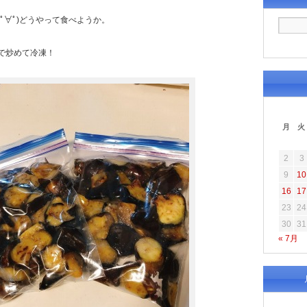
ﾟ∀ﾟ)どうやって食べようか。
で炒めて冷凍！
月
火
2
3
9
10
16
17
23
24
30
31
« 7月