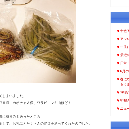
十色
アツ
一生
最近
日常
6月
春に
もう
“初め
てしまいました。
初鳴
豆５袋、カボチャ３個、ワラビ・フキ山ほど！
ニュ
母に嶽きみを送ったところ
まして、お礼にとたくさんの野菜を送ってくれたのでした。