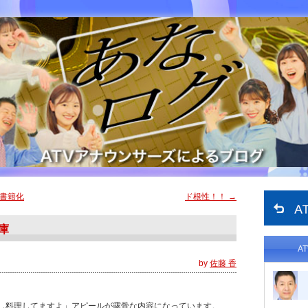
書籍化
ド根性！！
→
庫
A
by
佐藤 香
し料理してますよ」アピールが露骨な内容になっています。