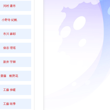
河村 庸市
小野寺 紀帆
市川 麻耶
俵谷 理瑶
新井 宇輝
齋藤 帆野花
工藤 倖暖
工藤 咲季