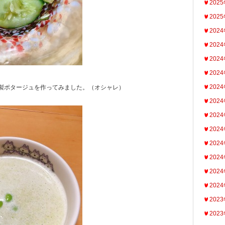
202
202
202
202
202
202
202
製ポタージュを作ってみました。（オシャレ）
202
202
202
202
202
202
202
202
202