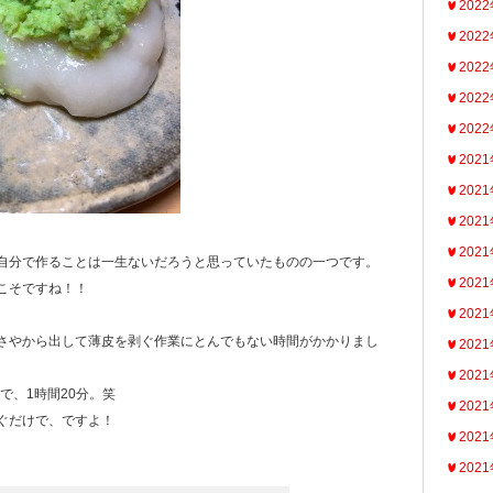
202
202
202
202
202
202
202
202
202
自分で作ることは一生ないだろうと思っていたものの一つです。
202
こそですね！！
202
さやから出して薄皮を剥ぐ作業にとんでもない時間がかかりまし
202
202
ので、1時間20分。笑
202
ぐだけで、ですよ！
202
202