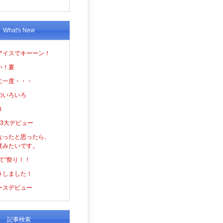
What's New
アイスでキーーン！
い！夏
に一度・・・
のいろいろ
３
の3大デビュー
なったと思ったら、
夏みたいです。
て”祭り！！
きしました！
ースデビュー
記事検索