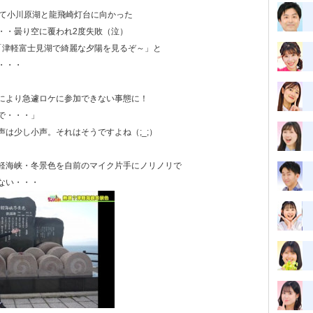
して小川原湖と龍飛崎灯台に向かった
・・曇り空に覆われ2度失敗（泣）
「津軽富士見湖で綺麗な夕陽を見るぞ～」と
・・・
により急遽ロケに参加できない事態に！
で・・・」
は少し小声。それはそうですよね（;_;）
軽海峡・冬景色を自前のマイク片手にノリノリで
ない・・・