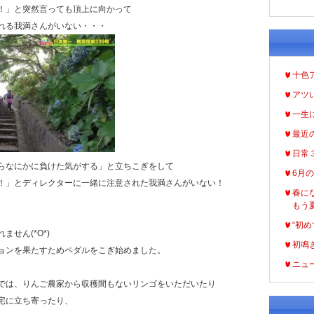
！」と突然言っても頂上に向かって
れる我満さんがいない・・・
十色
アツ
一生
最近
日常
らなにかに負けた気がする」と立ちこぎをして
6月
！」とディレクターに一緒に注意された我満さんがいない！
春に
もう
“初め
せん(*O*)
初鳴
ョンを果たすためペダルをこぎ始めました。
ニュ
では、りんご農家から収穫間もないリンゴをいただいたり
宅に立ち寄ったり、