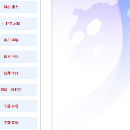
河村 庸市
小野寺 紀帆
市川 麻耶
俵谷 理瑶
新井 宇輝
齋藤 帆野花
工藤 倖暖
工藤 咲季