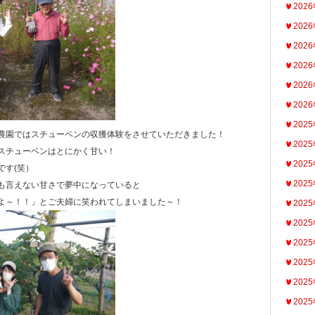
202
202
202
202
202
202
202
農園ではスチューベンの収獲体験をさせていただきました！
202
スチューベンはとにかく甘い！
202
です(笑）
202
も言えない甘さで夢中になっていると
よ～！！」とご夫婦に笑われてしまいました～！
202
202
202
202
202
202