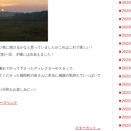
202
202
202
202
202
202
ジ色に焼けるかなと思っていましたがこれはこれで美しい！
202
(笑)一応、夕陽には出会えました！
202
202
連れて行って下さったディレクターやスタッフ、
てくださった鶴田町の皆さんに本当に感謝の気持ちでいっぱいで
202
202
り日和もお楽しみに～♪
202
202
ーマリンク
202
202
202
スターカット
→