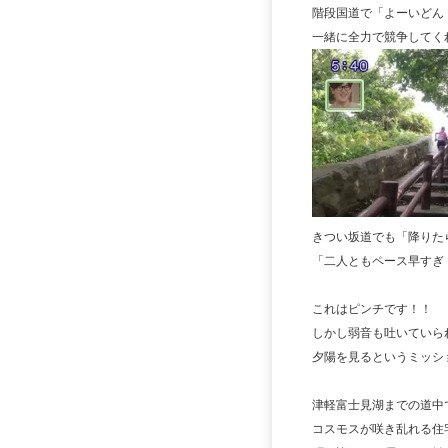
階段国道で「よーいどん
一緒に全力で競争してく
きつい坂道でも「降りた
「二人ともペース早すぎ
これはピンチです！！
しかし弱音も吐いていられま
夕陽を見るというミッシ
津軽富士見湖までの道中
コスモスが咲き乱れる住