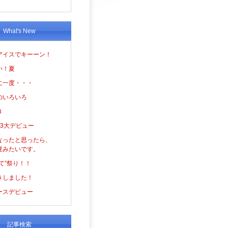
What's New
アイスでキーーン！
い！夏
に一度・・・
のいろいろ
３
の3大デビュー
なったと思ったら、
夏みたいです。
て”祭り！！
きしました！
ースデビュー
記事検索