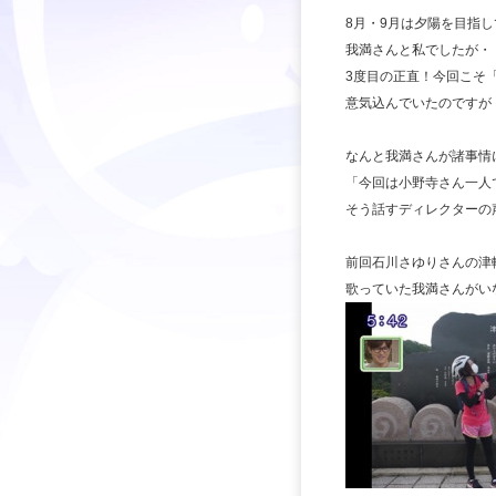
8月・9月は夕陽を目指
我満さんと私でしたが・
3度目の正直！今回こそ
意気込んでいたのですが
なんと我満さんが諸事情
「今回は小野寺さん一人
そう話すディレクターの声
前回石川さゆりさんの津
歌っていた我満さんがい