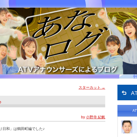
スターカット
→
♪
A
by
小野寺 紀帆
り日和」は鶴田町編でした♪