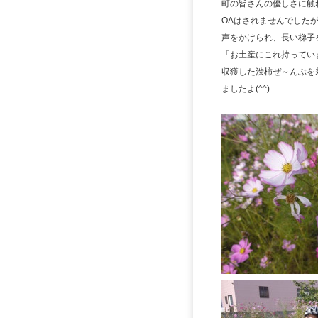
町の皆さんの優しさに触
OAはされませんでした
声をかけられ、長い梯子
「お土産にこれ持ってい
収獲した渋柿ぜ～んぶを
ましたよ(^^)