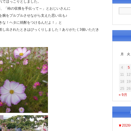
れてほっこりとしました。
が、「柿の収獲を手伝って～」とおじいさんに
を腕をプルプルさせながら支えた思い出も♪
きな！ヘタに焼酎をつけるんだよ！」と
差し出されたときはびっくりしました！ありがたく3個いただき
月
火
4
5
11
12
18
19
25
26
« 9月
202