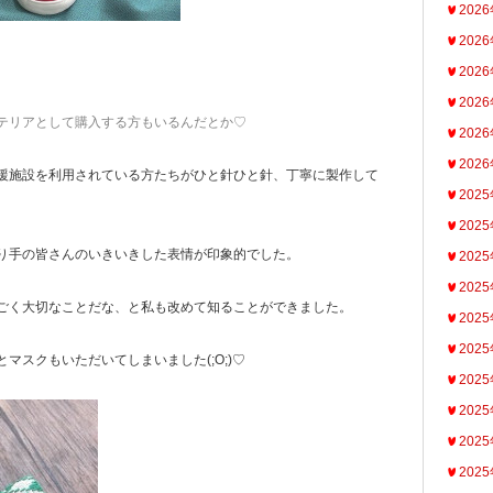
202
202
202
202
テリアとして購入する方もいるんだとか♡
202
202
援施設を利用されている方たちがひと針ひと針、丁寧に製作して
202
。
202
り手の皆さんのいきいきした表情が印象的でした。
202
202
ごく大切なことだな、と私も改めて知ることができました。
202
202
マスクもいただいてしまいました(;O;)♡
202
202
202
202