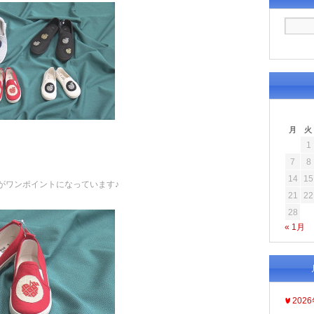
月
火
1
7
8
14
15
がワンポイントになっています♪
21
22
28
« 1月
202