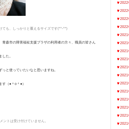
202
202
202
202
ても、しっかりと覆えるサイズです(*^-^*)
202
、青森市の障害福祉支援プラザの利用者の方々、職員の皆さん
202
202
ました。
202
202
ずっと使っていたいなと思いますね。
202
202
す（●＾o＾●）
202
202
202
202
メントは受け付けていません。
202