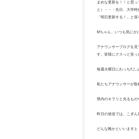
まめな更新を！！と思っ
と）・・・先日、大学時
「明日更新する！」と張
Mちゃん、いつも気にかけ
アナウンサーブログを見
す。皆様にクスっと笑った
毎週火曜日にわっち‼ニ
私たちアナウンサーが取
県内のキラリと光るもの
昨日の放送では、こぎん
どんな靴かといいますと