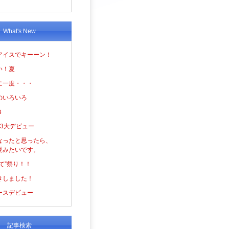
What's New
アイスでキーーン！
い！夏
に一度・・・
のいろいろ
３
の3大デビュー
なったと思ったら、
夏みたいです。
て”祭り！！
きしました！
ースデビュー
記事検索