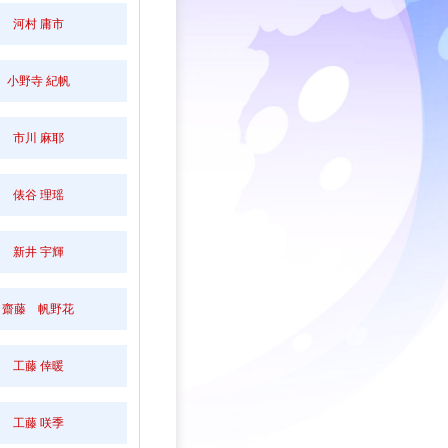
河村 庸市
小野寺 紀帆
市川 麻耶
俵谷 理瑶
新井 宇輝
齋藤 帆野花
工藤 倖暖
工藤 咲季