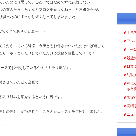
ていたのに（思っているだけではだめですね行動しない
代の友人から「ちゃんとブログ更新しなね～」と連絡をもらい
り切ったのにすっかり遅くなってしまいました。
てくれてありがとよ～(;_:)
十色
アツ
てくださっている皆様、今後ともお付き合いいただければ嬉しで
一生
り、ホッとしたりしていただける投稿を目指して(>_<)！！
最近
日常
ュースでお伝えしている企画「キラリ逸品」。
6月
材させていただく企画で
春に
もう
や取り組みを紹介するという内容です。
“初め
初鳴
刺しの刺し子が施された「こぎんシューズ」をご紹介しました。
ニュ
・・・