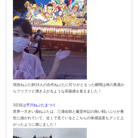
現役ねぶた師14人の合作ねぶたに灯りがともった瞬間は体の奥底か
らフツフツと湧き上がるような高揚感を覚えました！
3日目は
平川ねぷたまつり
世界一大きい扇ねぷたは、三浦佐助と藤堂外記の熱い戦いぶりが勇
壮に描かれていて、近くで見ているとこちらの体感温度もグッと上
がったように感じました！