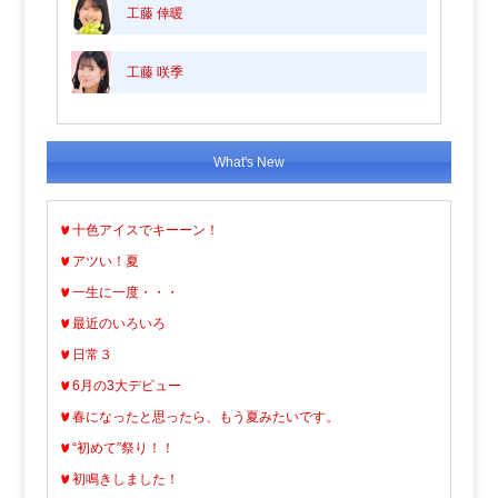
工藤 倖暖
工藤 咲季
What's New
十色アイスでキーーン！
アツい！夏
一生に一度・・・
最近のいろいろ
日常３
6月の3大デビュー
春になったと思ったら、もう夏みたいです。
“初めて”祭り！！
初鳴きしました！