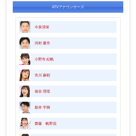
ATVアナウンサーズ
今泉清保
河村 庸市
小野寺 紀帆
市川 麻耶
俵谷 理瑶
新井 宇輝
齋藤 帆野花