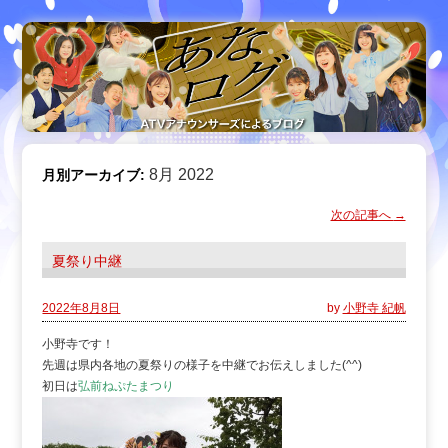
8月 2022
月別アーカイブ:
次の記事へ
→
夏祭り中継
2022年8月8日
by
小野寺 紀帆
小野寺です！
先週は県内各地の夏祭りの様子を中継でお伝えしました(^^)
初日は
弘前ねぷたまつり