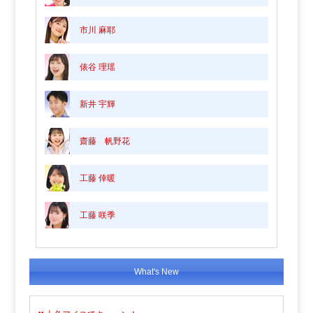
市川 麻耶
俵谷 理瑶
新井 宇輝
齋藤 帆野花
工藤 倖暖
工藤 咲季
What's New