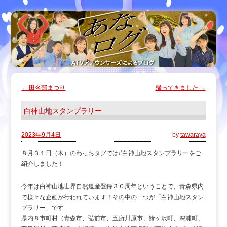
←
田名部まつり
帰ってきました
→
白神山地スタンプラリー
2023年9月4日
by
tawaraya
８月３１日（木）のわっちタグでは#白神山地スタンプラリーをご
紹介しました！
今年は白神山地世界自然遺産登録３０周年ということで、青森県内
で様々な企画が行われています！その中の一つが「白神山地スタン
プラリー」です
県内８市町村（青森市、弘前市、五所川原市、鰺ヶ沢町、深浦町、