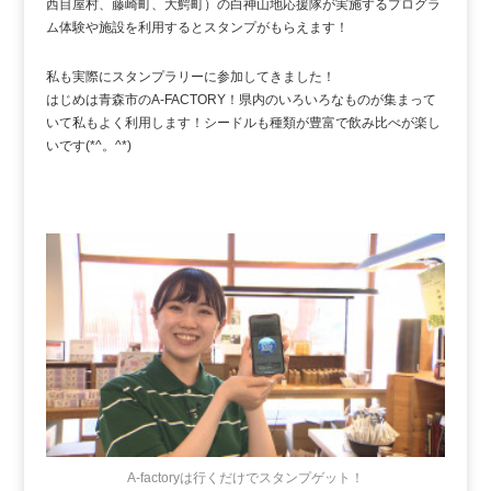
西目屋村、藤崎町、大鰐町）の白神山地応援隊が実施するプログラ
ム体験や施設を利用するとスタンプがもらえます！
私も実際にスタンプラリーに参加してきました！
はじめは青森市のA-FACTORY！県内のいろいろなものが集まって
いて私もよく利用します！シードルも種類が豊富で飲み比べが楽し
いです(*^。^*)
A-factoryは行くだけでスタンプゲット！