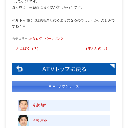
ヒガンバナです。
真っ赤に一生懸命に咲く姿が美しかったです。
今月下旬頃には紅葉も楽しめるようになるのでしょうか。楽しみで
すね＾＾
カテゴリー:
あなログ
パーマリンク
←
わんぱく（？）
8年ぶりの…！！
→
ATVアナウンサーズ
今泉清保
河村 庸市