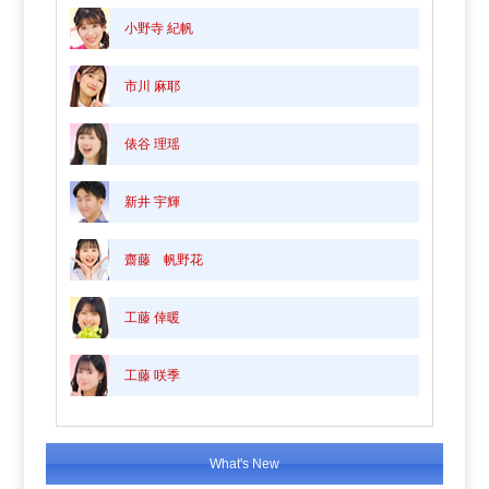
小野寺 紀帆
市川 麻耶
俵谷 理瑶
新井 宇輝
齋藤 帆野花
工藤 倖暖
工藤 咲季
What's New