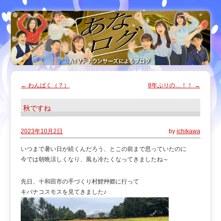
←
わんぱく（？）
8年ぶりの…！！
→
秋ですね
2023年10月2日
by
ichikawa
いつまで暑い日が続くんだろう、とこの前まで思っていたのに
今では朝晩涼しくなり、風も冷たくなってきましたね～
先日、十和田市の手づくり村鯉艸郷に行って
キバナコスモスを見てきました♪