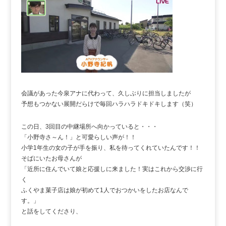
会議があった今泉アナに代わって、久しぶりに担当しましたが
予想もつかない展開だらけで毎回ハラハラドキドキします（笑）
この日、3回目の中継場所へ向かっていると・・・
「小野寺さ～ん！」と可愛らしい声が！！
小学1年生の女の子が手を振り、私を待ってくれていたんです！！
そばにいたお母さんが
「近所に住んでいて娘と応援しに来ました！実はこれから交渉に行
く
ふくやま菓子店は娘が初めて1人でおつかいをしたお店なんで
す。」
と話をしてくださり、