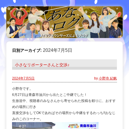
2024年7月5日
日別アーカイブ:
小さなリポーターさんと交渉♪
2024年7月5日
by
小野寺 紀帆
小野寺です。
6月27日は青森市油川から出たとこ中継でした！
生放送中、視聴者のみなさんから寄せられた投稿を頼りに、おすす
めの場所に行き
直接交渉をしてOKであればその場所から中継をするわっち!!おなじ
みのこのコーナー。