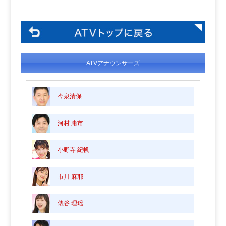
ATVアナウンサーズ
今泉清保
河村 庸市
小野寺 紀帆
市川 麻耶
俵谷 理瑶