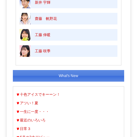
新井 宇輝
齋藤 帆野花
工藤 倖暖
工藤 咲季
What's New
十色アイスでキーーン！
アツい！夏
一生に一度・・・
最近のいろいろ
日常３