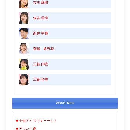
市川 麻耶
俵谷 理瑶
新井 宇輝
齋藤 帆野花
工藤 倖暖
工藤 咲季
What's New
十色アイスでキーーン！
アツい！夏