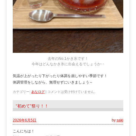
去年のNo.1かき氷です！
今年はどんなかき氷に出会えるでしょうか‥
気温が上がったり下がったり体調を崩しやすい季節です！
体調管理をしながら、無理せずにいきましょう～
カテゴリー:
あなログ
|
コメントは受け付けていません。
“初めて”祭り！！
2026年6月5日
by
saki
こんにちは！