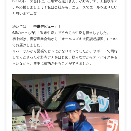
6/21のレース当日は、出場する先川さん、小野寺アナ、工藤咲季ア
ナを応援しましょう！私は会社から、ニュースでエールを送りたい
と思います…笑
続いては、「
中継デビュー
」！
6/5のわっち‼内「週末中継」で初めての中継を担当しました。
初中継は、青森産業会館から「オールスズキ大商談感謝際」につい
てお届けしました。
リハーサルから緊張でどうにかなりそうでしたが、サポートで同行
してくださった小野寺アナをはじめ、様々な方からアドバイスをも
らいながら、無事に成功させることができました。