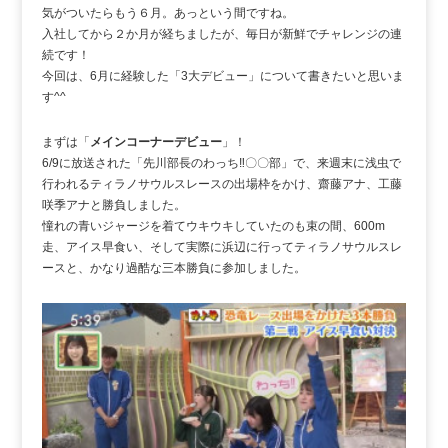
気がついたらもう６月。あっという間ですね。
入社してから２か月が経ちましたが、毎日が新鮮でチャレンジの連
続です！
今回は、6月に経験した「3大デビュー」について書きたいと思いま
す^^
まずは「
メインコーナーデビュー
」！
6/9に放送された「先川部長のわっち‼〇〇部」で、来週末に浅虫で
行われるティラノサウルスレースの出場枠をかけ、齋藤アナ、工藤
咲季アナと勝負しました。
憧れの青いジャージを着てウキウキしていたのも束の間、600m
走、アイス早食い、そして実際に浜辺に行ってティラノサウルスレ
ースと、かなり過酷な三本勝負に参加しました。