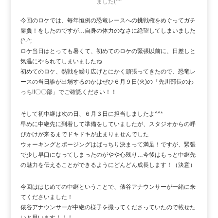
ました(^^
今回のロケでは、毎年恒例の恐竜レースへの挑戦権をめぐってガチ
勝負！をしたのですが…自身の体力のなさに絶望してしまいました
(^-^;
ロケ当日はとっても暑くて、初めてのロケの緊張以前に、日差しと
気温にやられてしまいましたね……
初めてのロケ、熱戦を繰り広げとにかく頑張ってきたので、恐竜レ
ースの当日誰が出場するのかはぜひ６月９日(火)の「先川部長のわ
っち!!〇〇部」でご確認ください！！
そして初中継は次の日、６月３日に担当しましたよ^^*
早めに中継先に到着して準備をしていましたが、スタジオからの呼
びかけが来るまでドキドキが止まりませんでした…
ウォーキングとポージングはばっちり決まって満足！ですが、緊張
で少し早口になってしまったのがやや心残り…今後はもっと中継先
の魅力を伝えることができるようにどんどん成長します！（決意）
今回ははじめての中継ということで、俵谷アナウンサーが一緒に来
てくださいました！
俵谷アナウンサーが中継の様子を撮ってくださっていたので載せた
いと思います！！！