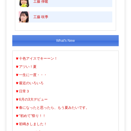
工藤 倖暖
工藤 咲季
What's New
十色アイスでキーーン！
アツい！夏
一生に一度・・・
最近のいろいろ
日常３
6月の3大デビュー
春になったと思ったら、もう夏みたいです。
“初めて”祭り！！
初鳴きしました！