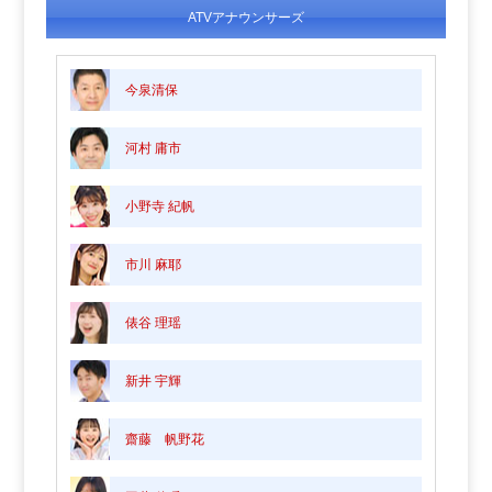
ATVアナウンサーズ
今泉清保
河村 庸市
小野寺 紀帆
市川 麻耶
俵谷 理瑶
新井 宇輝
齋藤 帆野花