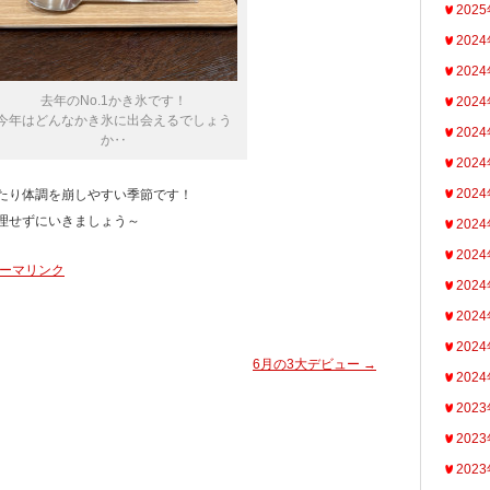
202
202
202
去年のNo.1かき氷です！
202
今年はどんなかき氷に出会えるでしょう
202
か‥
202
202
たり体調を崩しやすい季節です！
理せずにいきましょう～
202
202
ーマリンク
202
202
202
6月の3大デビュー
→
202
202
202
202