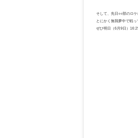
そして、先日○○部のロケ
とにかく無我夢中で戦っ
ぜひ明日（6月9日）16: