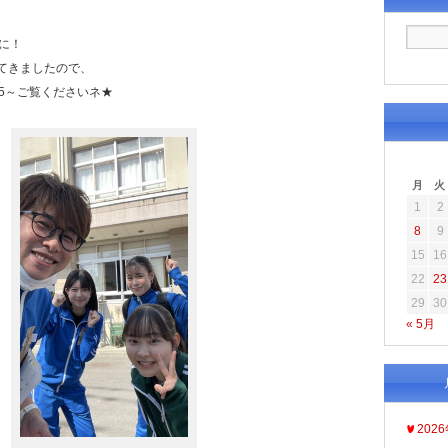
に！
てきましたので、
25～ご覧くださいネ★
月
火
1
2
8
9
15
16
22
23
29
30
« 5月
202