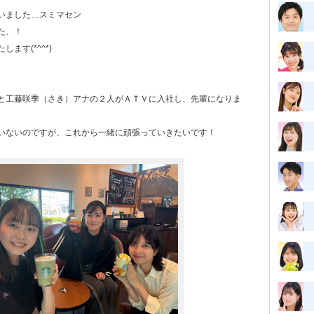
いました…スミマセン
た、！
ます(*^^*)
と工藤咲季（さき）アナの２人がＡＴＶに入社し、先輩になりま
いないのですが、これから一緒に頑張っていきたいです！