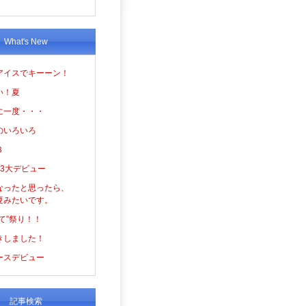
What's New
アイスでキーーン！
い！夏
に一度・・・
のいろいろ
３
の3大デビュー
なったと思ったら、
夏みたいです。
て”祭り！！
きしました！
ースデビュー
記事検索