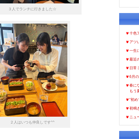
３人でランチに行きました☆
十色
アツ
一生
最近
日常
6月
春に
もう
“初め
初鳴
ニュ
２人はいつも仲良しです^^