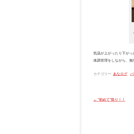
気温が上がったり下がっ
体調管理をしながら、無
カテゴリー:
あなログ
パ
←
“初めて”祭り！！