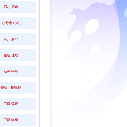
河村 庸市
小野寺 紀帆
市川 麻耶
俵谷 理瑶
新井 宇輝
齋藤 帆野花
工藤 倖暖
工藤 咲季