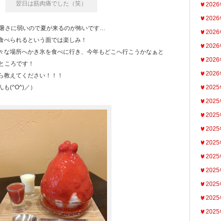
翌日は筋肉痛でした（笑）
202
202
-;)暑さに弱いので夏が来るのが怖いです…
202
食べられるという面では楽しみ！
202
々な場所へかき氷を食べに行き、今年もどこへ行こうかなぁと
202
るところです！
202
ら教えてください！！！
(^O^)／）
202
202
202
202
202
202
202
202
202
202