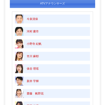
ATVアナウンサーズ
今泉清保
河村 庸市
小野寺 紀帆
市川 麻耶
俵谷 理瑶
新井 宇輝
齋藤 帆野花