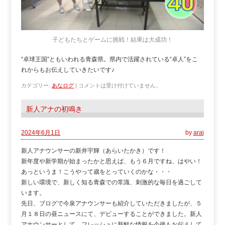
子どもたちとゲームに挑戦！結果は大成功！
“卓球王国”ともいわれる青森県。県内で活躍されている“卓人”をこ
れからもお伝えしていきたいです♪
カテゴリー:
あなログ
|
コメントは受け付けていません。
新人アナの初鳴き
2024年6月1日
by
arai
新人アナウンサーの新井宇輝（あらいたかき）です！
新年度や新学期が始まったかと思えば、もう６月ですね、はやい！
あっというま！こうやって歳をとっていくのかな・・・
新しい環境で、新しく知る青森での常識、刺激的な毎日を過ごして
います。
先日、ブログで今泉アナウンサーも紹介していただきましたが、５
月１８日の昼ニュースにて、デビューすることができました。新人
アナウンサーとして、フレッシュに新鮮な情報を今後もお伝えして