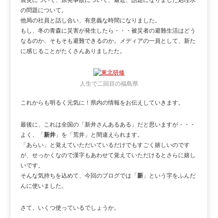
震災について、原発事故について、最近、話題になりました処理水
の問題について。
他局の社員と話し合い、有意義な時間になりました。
もし、冬の青森に災害が発生したら・・・被災者の避難生活はどう
なるのか、そもそも避難できるのか。メディアの一員として、新た
に感じることがたくさんありましたた。
人生で二回目の福島県
これからも明るく元気に！県内の情報をお伝えしていきます。
最後に、これは全国の「新井さんあるある」だと思いますが・・・
よく、「
新井
」を「荒井」と間違えられます。
「あらい」と覚えていただいているだけでもすごく嬉しいのです
が、せっかくなので漢字もあわせて覚えていただけるとさらに嬉し
いです。
そんな気持ちを込めて、今回のブログでは「
新
」という字をふんだ
んに使いました。
さて、いくつ使っているでしょうか。