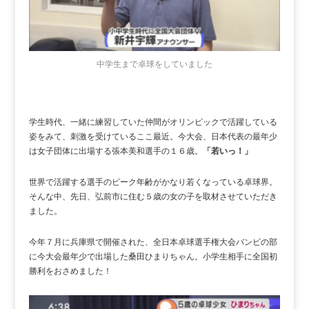
中学生まで卓球をしていました
学生時代、一緒に練習していた仲間がオリンピックで活躍している
姿をみて、刺激を受けているここ最近。今大会、日本代表の最年少
は女子団体に出場する張本美和選手の１６歳。
「若いっ！」
世界で活躍する選手のピーク年齢がかなり若くなっている卓球界。
そんな中、先日、弘前市に住む５歳の女の子を取材させていただき
ました。
今年７月に兵庫県で開催された、全日本卓球選手権大会バンビの部
に今大会最年少で出場した桑田ひまりちゃん。小学生相手に全国初
勝利をおさめました！