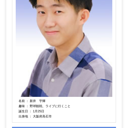
名前 ： 新井 宇輝
趣味 ： 野球観戦、ライブに行くこと
誕生日 ： 1月25日
出身地 ： 大阪府高石市