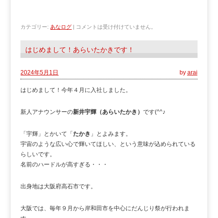
カテゴリー:
あなログ
|
コメントは受け付けていません。
はじめまして！あらいたかきです！
2024年5月1日
by
arai
はじめまして！今年４月に入社しました。
新人アナウンサーの
新井宇輝（あらいたかき）
です(^^♪
「宇輝」とかいて「
たかき
」とよみます。
宇宙のような広い心で輝いてほしい、という意味が込められている
らしいです。
名前のハードルが高すぎる・・・
出身地は大阪府高石市です。
大阪では、毎年９月から岸和田市を中心にだんじり祭が行われま