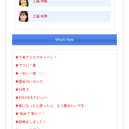
工藤 倖暖
工藤 咲季
What's New
十色アイスでキーーン！
アツい！夏
一生に一度・・・
最近のいろいろ
日常３
6月の3大デビュー
春になったと思ったら、もう夏みたいです。
“初めて”祭り！！
初鳴きしました！