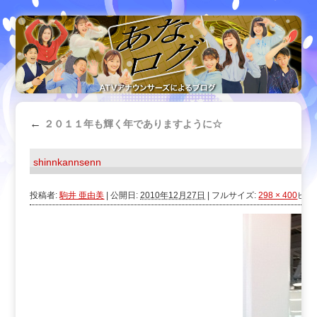
←
２０１１年も輝く年でありますように☆
shinnkannsenn
投稿者:
駒井 亜由美
|
公開日:
2010年12月27日
|
フルサイズ:
298 × 400
ピク