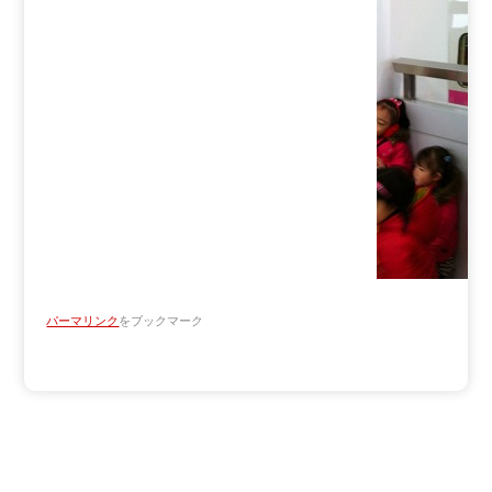
パーマリンク
をブックマーク
Copyright ATV AOMORI TELEVISION BROADCASTING CO.
All Rights Reserved.