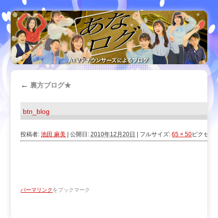
←
裏方ブログ★
btn_blog
投稿者:
池田 麻美
|
公開日:
2010年12月20日
|
フルサイズ:
65 × 50
ピクセル
パーマリンク
をブックマーク