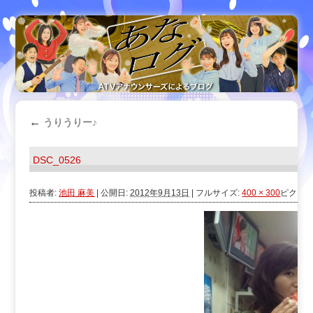
←
うりうりー♪
DSC_0526
投稿者:
池田 麻美
|
公開日:
2012年9月13日
|
フルサイズ:
400 × 300
ピクセ