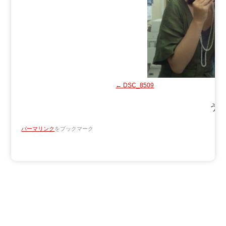
DSC_8509
う～
パーマリンク
をブックマーク
Copyright ATV AOMORI TELEVISION BROADCASTING CO.
All Rights Reserved.